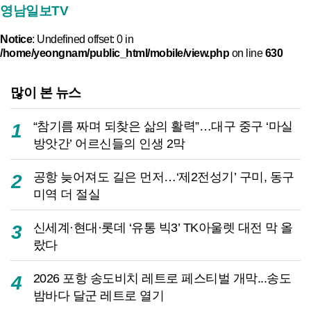
영남일보TV
Notice
: Undefined offset: 0 in
/home/yeongnam/public_html/mobile/view.php
on line
630
많이 본 뉴스
“참기름 짜며 되찾은 삶의 활력”…대구 중구 ‘마실
1
방앗간’ 어르신들의 인생 2막
공항 늦어져도 길은 먼저…‘제2전성기’ 구미, 동구
2
미역 더 절실
신세계·현대·롯데 ‘유통 빅3’ TK아울렛 대전 막 올
3
랐다
2026 포항 송도비치 레트로 페스티벌 개막...송도
4
밤바다 달군 레트로 열기