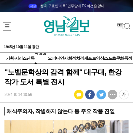
‘정치 구호만 가득’ 민주당에 TK 비전은 없다
직설
1945년 10월 11일 창간
다양성
기획·시리즈
단독
오피니언
사회
정치
경제
포토
영상
스포츠
문화
동정
+
"노벨문학상의 감격 함께" 대구대, 한강
작가 도서 특별 전시
2024-10-14 10:56
채식주의자, 작별하지 않는다 등 주요 작품 진열