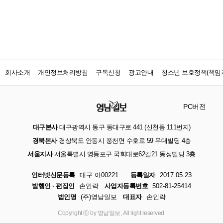
회사소개
개인정보처리방침
구독신청
광고안내
청소년 보호정책(책임자
PC버전
대구본사
대구광역시 동구 동대구로 441 (신천동 111번지)
경북본사
경상북도 안동시 풍천면 수호로 59 우대빌딩 4층
서울지사
서울특별시 영등포구 국회대로62길21 동성빌딩 3층
인터넷신문등록
대구 아00221
등록일자
2017.05.23
발행인 · 편집인
손인락
사업자등록번호
502-81-25414
법인명
(주)영남일보
대표자
손인락
Copyright ⓒ by 영남일보, All right reserved.