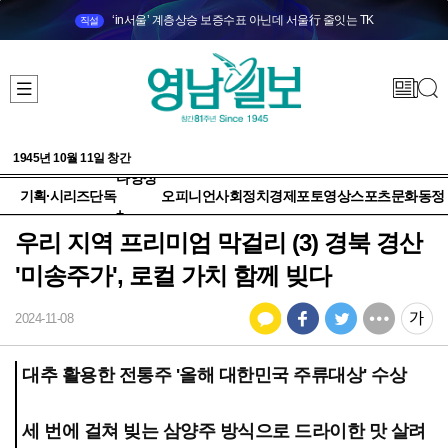
‘in서울’ 계층상승 보증수표 아닌데 서울行 줄잇는 TK
직설
1945년 10월 11일 창간
다양성
기획·시리즈
단독
오피니언
사회
정치
경제
포토
영상
스포츠
문화
동정
+
우리 지역 프리미엄 막걸리 (3) 경북 경산
'미송주가', 로컬 가치 함께 빚다
2024-11-08
대추 활용한 전통주 '올해 대한민국 주류대상' 수상
세 번에 걸쳐 빚는 삼양주 방식으로 드라이한 맛 살려