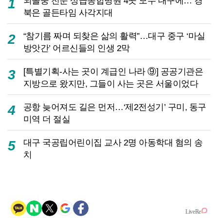
뇌졸중 전문 상급종합병원 4곳 모두 대구에… 경
1
북은 골든타임 사각지대
“참기름 짜며 되찾은 삶의 활력”…대구 중구 ‘마실
2
방앗간’ 어르신들의 인생 2막
[특별기획-사는 곳이 계급인 나라 ⑨] 공공기관은
3
지방으로 왔지만, 그들이 사는 곳은 서울이었다
공항 늦어져도 길은 먼저…‘제2전성기’ 구미, 동구
4
미역 더 절실
대구 국공립어린이집 교사 2명 아동학대 혐의 송
5
치