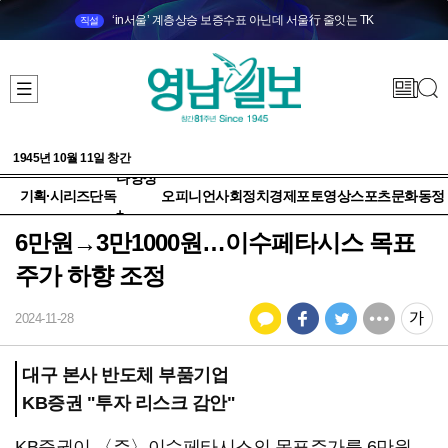
‘in서울’ 계층상승 보증수표 아닌데 서울行 줄잇는 TK
직설
1945년 10월 11일 창간
다양성
기획·시리즈
단독
오피니언
사회
정치
경제
포토
영상
스포츠
문화
동정
+
6만원→3만1000원…이수페타시스 목표
주가 하향 조정
2024-11-28
대구 본사 반도체 부품기업
KB증권 "투자 리스크 감안"
KB증권이 〈주〉이수페타시스의 목표주가를 6만원