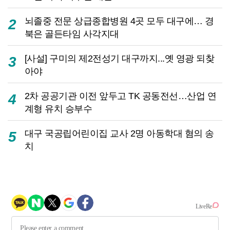
뇌졸중 전문 상급종합병원 4곳 모두 대구에… 경
2
북은 골든타임 사각지대
[사설] 구미의 제2전성기 대구까지...옛 영광 되찾
3
아야
2차 공공기관 이전 앞두고 TK 공동전선…산업 연
4
계형 유치 승부수
대구 국공립어린이집 교사 2명 아동학대 혐의 송
5
치