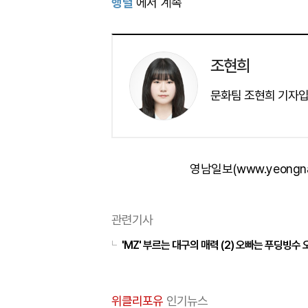
행렬
에서 계속
조현희
문화팀 조현희 기자입
영남일보(www.yeongn
관련기사
'MZ' 부르는 대구의 매력 (2) 오빠는 푸딩
위클리포유
인기뉴스