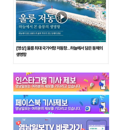
[영상] 울릉 최대 국가어항 저동항…하늘에서 담은 동해의
생명항