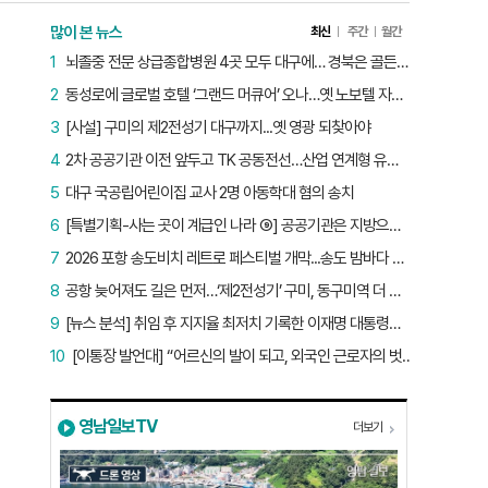
많이 본 뉴스
최신
주간
월간
1
뇌졸중 전문 상급종합병원 4곳 모두 대구에… 경북은 골든타임 사각지대
2
동성로에 글로벌 호텔 ‘그랜드 머큐어’ 오나…옛 노보텔 자리 사무실 개설
3
[사설] 구미의 제2전성기 대구까지...옛 영광 되찾아야
4
2차 공공기관 이전 앞두고 TK 공동전선…산업 연계형 유치 승부수
5
대구 국공립어린이집 교사 2명 아동학대 혐의 송치
6
[특별기획-사는 곳이 계급인 나라 ⑨] 공공기관은 지방으로 왔지만, 그들이 사는 곳은 서울이었다
7
2026 포항 송도비치 레트로 페스티벌 개막...송도 밤바다 달군 레트로 열기
8
공항 늦어져도 길은 먼저…‘제2전성기’ 구미, 동구미역 더 절실
9
[뉴스 분석] 취임 후 지지율 최저치 기록한 이재명 대통령…왜?
10
[이통장 발언대] “어르신의 발이 되고, 외국인 근로자의 벗이 되고”…박상철 이장의 ‘사람 농사’
영남일보TV
더보기