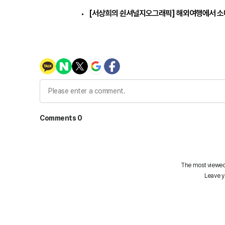
[서상희의 쉰셔널지오그래픽] 해외여행에서 소