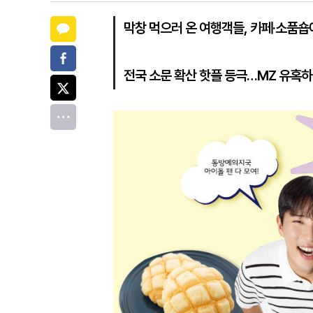
카카오톡
막창 먹으러 온 여행객들, 카페·소품숍
페이스북
전국 소문 확산 핫플 등극…MZ 유혹
트위터
전체