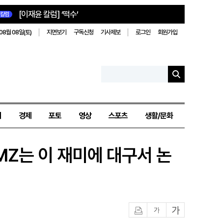
[이재윤 칼럼] ‘떡수’
칼럼
08월 08일(토)
지면보기
구독신청
기사제보
로그인
회원가입
치
경제
포토
영상
스포츠
생활/문화
 MZ는 이 재미에 대구서 논
인쇄
글자작게
글자크게