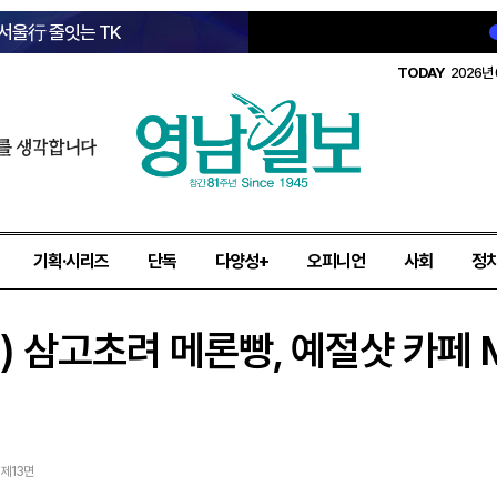
 서울行 줄잇는 TK
TODAY
2026년 
를 생각합니다
기획·시리즈
단독
다양성+
오피니언
사회
정
(1) 삼고초려 메론빵, 예절샷 카페
3 제13면