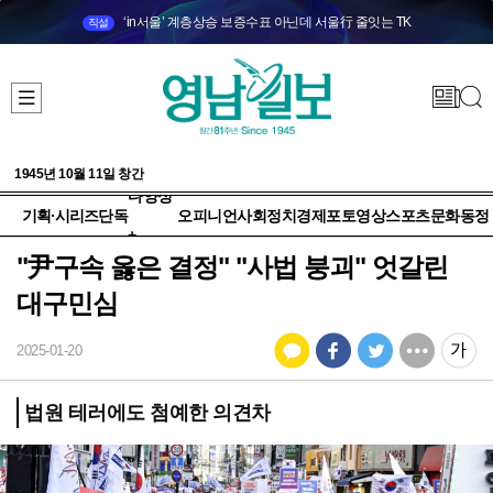
‘in서울’ 계층상승 보증수표 아닌데 서울行 줄잇는 TK
직설
1945년 10월 11일 창간
다양성
기획·시리즈
단독
오피니언
사회
정치
경제
포토
영상
스포츠
문화
동정
+
"尹구속 옳은 결정" "사법 붕괴" 엇갈린
대구민심
2025-01-20
법원 테러에도 첨예한 의견차