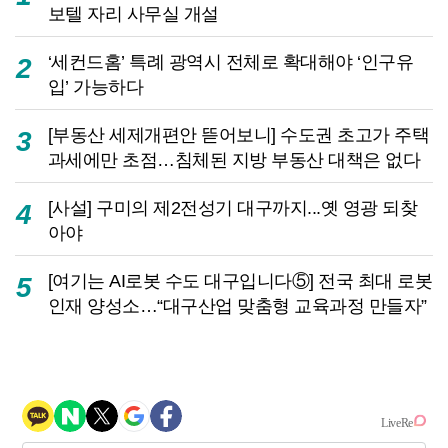
보텔 자리 사무실 개설
‘세컨드홈’ 특례 광역시 전체로 확대해야 ‘인구유
2
입’ 가능하다
[부동산 세제개편안 뜯어보니] 수도권 초고가 주택
3
과세에만 초점…침체된 지방 부동산 대책은 없다
[사설] 구미의 제2전성기 대구까지...옛 영광 되찾
4
아야
[여기는 AI로봇 수도 대구입니다⑤] 전국 최대 로봇
5
인재 양성소…“대구산업 맞춤형 교육과정 만들자”