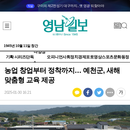
구미의 제2전성기 대구까지...옛 영광 되찾아야
직설
1945년 10월 11일 창간
다양성
기획·시리즈
단독
오피니언
사회
정치
경제
포토
영상
스포츠
문화
동정
+
농업 창업부터 정착까지… 예천군, 새해
맞춤형 교육 제공
2025-01-30 16:21