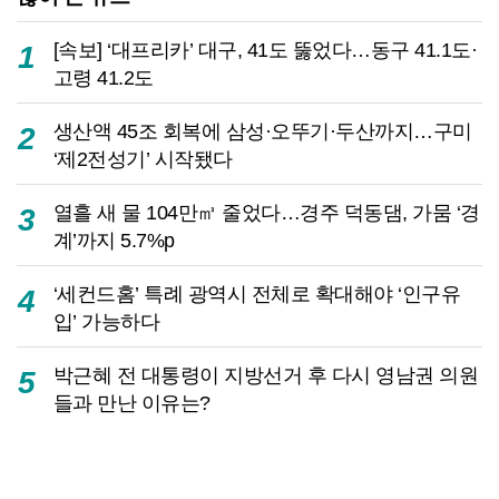
[속보] ‘대프리카’ 대구, 41도 뚫었다…동구 41.1도·
1
고령 41.2도
생산액 45조 회복에 삼성·오뚜기·두산까지…구미
2
‘제2전성기’ 시작됐다
열흘 새 물 104만㎥ 줄었다…경주 덕동댐, 가뭄 ‘경
3
계’까지 5.7%p
‘세컨드홈’ 특례 광역시 전체로 확대해야 ‘인구유
4
입’ 가능하다
박근혜 전 대통령이 지방선거 후 다시 영남권 의원
5
들과 만난 이유는?