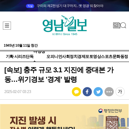
구미의 제2전성기 대구까지...옛 영광 되찾아야
직설
1945년 10월 11일 창간
다양성
기획·시리즈
단독
오피니언
사회
정치
경제
포토
영상
스포츠
문화
동정
+
[속보] 충주 규모 3.1 지진에 중대본 가
동…위기경보 '경계' 발령
2025-02-07 03:23