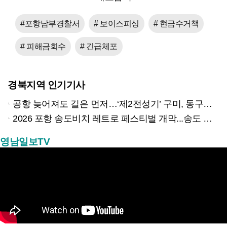
#포항남부경찰서
# 보이스피싱
# 현금수거책
# 피해금회수
# 긴급체포
경북지역 인기기사
공항 늦어져도 길은 먼저…‘제2전성기’ 구미, 동구미역 더 절실
2026 포항 송도비치 레트로 페스티벌 개막...송도 밤바다 달군 레트로 열기
영남일보TV