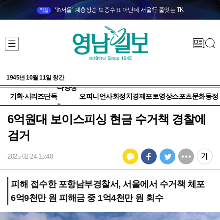
‘in서울’ 계층상승 보증수표 아닌데 서울行 줄잇는 TK
직설
1945년 10월 11일 창간
다양성
기획·시리즈
단독
오피니언
사회
정치
경제
포토
영상
스포츠
문화
동정
+
6억원대 보이스피싱 현금 수거책 경찰에
검거
2025-02-24 15:48
피해 접수한 포항남부경찰서, 서울에서 수거책 체포
6억9천만 원 피해금 중 1억4천만 원 회수