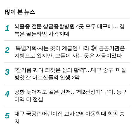
많이 본 뉴스
뇌졸중 전문 상급종합병원 4곳 모두 대구에… 경
1
북은 골든타임 사각지대
[특별기획-사는 곳이 계급인 나라 ⑨] 공공기관은
2
지방으로 왔지만, 그들이 사는 곳은 서울이었다
“참기름 짜며 되찾은 삶의 활력”…대구 중구 ‘마실
3
방앗간’ 어르신들의 인생 2막
공항 늦어져도 길은 먼저…‘제2전성기’ 구미, 동구
4
미역 더 절실
대구 국공립어린이집 교사 2명 아동학대 혐의 송
5
치