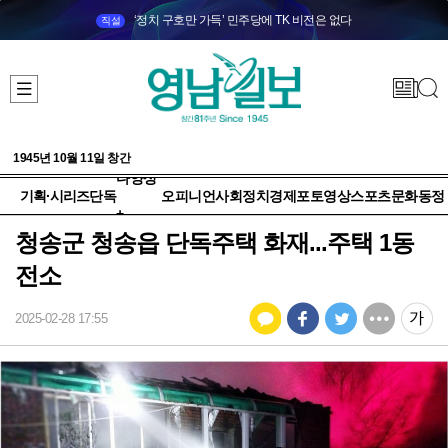
‘정치 구호만 가득’ 민주당에 TK 비전은 없다
직설
1945년 10월 11일 창간
다양성
기획·시리즈
단독
오피니언
사회
정치
경제
포토
영상
스포츠
문화
동정
+
청송군 청송읍 단독주택 화재...주택 1동
전소
2025-02-28 17:55