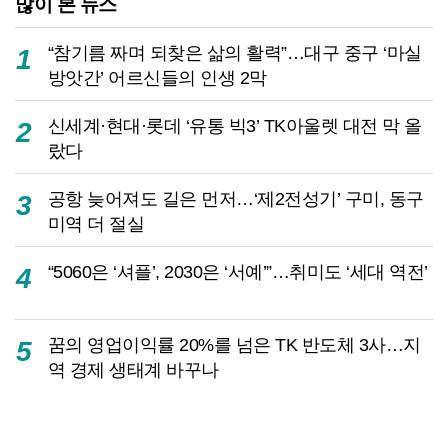
많이 본 뉴스
“참기름 짜며 되찾은 삶의 활력”…대구 중구 ‘마실
1
방앗간’ 어르신들의 인생 2막
신세계·현대·롯데 ‘유통 빅3’ TK아울렛 대전 막 올
2
랐다
공항 늦어져도 길은 먼저…‘제2전성기’ 구미, 동구
3
미역 더 절실
“5060은 ‘셔플’, 2030은 ‘서예’”…취미도 ‘세대 역전’
4
꿈의 영업이익률 20%를 넘은 TK 반도체 3사…지
5
역 경제 생태계 바꾸나