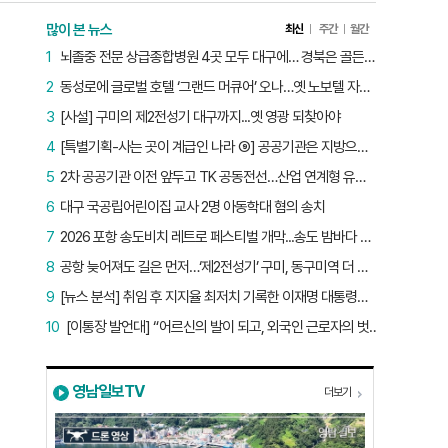
많이 본 뉴스
최신
주간
월간
1
뇌졸중 전문 상급종합병원 4곳 모두 대구에… 경북은 골든타임 사각지대
2
동성로에 글로벌 호텔 ‘그랜드 머큐어’ 오나…옛 노보텔 자리 사무실 개설
3
[사설] 구미의 제2전성기 대구까지...옛 영광 되찾아야
4
[특별기획-사는 곳이 계급인 나라 ⑨] 공공기관은 지방으로 왔지만, 그들이 사는 곳은 서울이었다
5
2차 공공기관 이전 앞두고 TK 공동전선…산업 연계형 유치 승부수
6
대구 국공립어린이집 교사 2명 아동학대 혐의 송치
7
2026 포항 송도비치 레트로 페스티벌 개막...송도 밤바다 달군 레트로 열기
8
공항 늦어져도 길은 먼저…‘제2전성기’ 구미, 동구미역 더 절실
9
[뉴스 분석] 취임 후 지지율 최저치 기록한 이재명 대통령…왜?
10
[이통장 발언대] “어르신의 발이 되고, 외국인 근로자의 벗이 되고”…박상철 이장의 ‘사람 농사’
영남일보TV
더보기