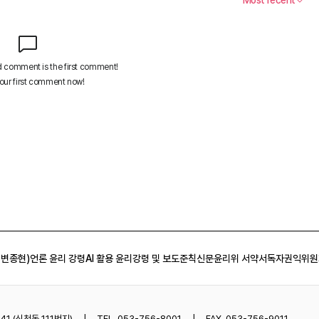
 변종현)
언론 윤리 강령
AI 활용 윤리강령 및 보도준칙
신문윤리위 서약서
독자권익위원
1 (신천동 111번지)
TEL. 053-756-8001
FAX. 053-756-9011