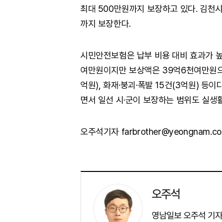
최대 500만원까지 보장하고 있다. 김천
까지 보장한다.
시민안전보험은 납부 비용 대비 효과가 높다
여만원이지만 보상액은 39억6천여만원으로 
억원), 화재·붕괴·폭발 15건(3억원) 
면서 일선 시·군이 보장하는 범위도 실생
오주석기자 farbrother@yeongnam.c
오주석
영남일보 오주석 기자