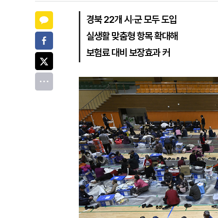
카카오톡
경북 22개 시·군 모두 도입
실생활 맞춤형 항목 확대해
페이스북
보험료 대비 보장효과 커
트위터
전체