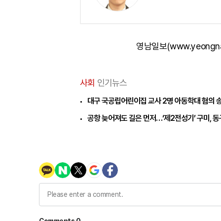
영남일보(www.yeongn
사회
인기뉴스
대구 국공립어린이집 교사 2명 아동학대 혐의 
공항 늦어져도 길은 먼저…‘제2전성기’ 구미, 동