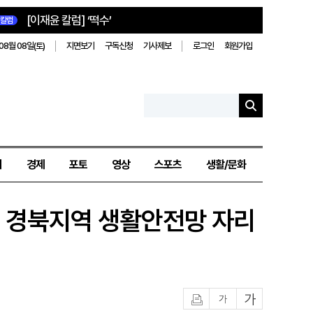
[이재윤 칼럼] ‘떡수’
칼럼
08월 08일(토)
지면보기
구독신청
기사제보
로그인
회원가입
치
경제
포토
영상
스포츠
생활/문화
, 경북지역 생활안전망 자리
인쇄
글자작게
글자크게