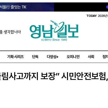
 서울行 줄잇는 TK
TODAY
2026년 
를 생각합니다
기획·시리즈
단독
다양성+
오피니언
사회
정
물림사고까지 보장” 시민안전보험