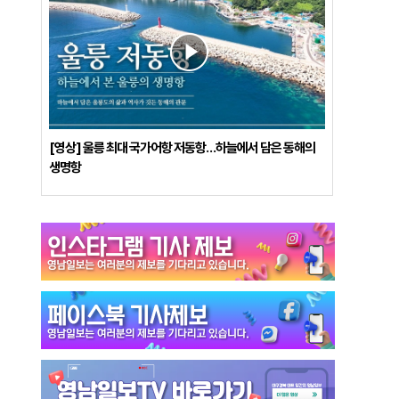
[영상] 울릉 최대 국가어항 저동항…하늘에서 담은 동해의
생명항