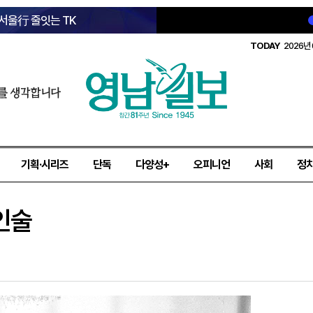
 서울行 줄잇는 TK
TODAY
2026년 
를 생각합니다
기획·시리즈
단독
다양성+
오피니언
사회
정
인술