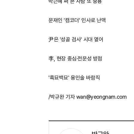
박근혜 써 본 사람 또 중용
문재인 '캠코더' 인사로 난맥
尹은 '성골 검사' 시대 열어
李, 현장 중심·전문성 방점
'흑묘백묘' 용인술 바람직
/박규완 기자 wan@yeongnam.com