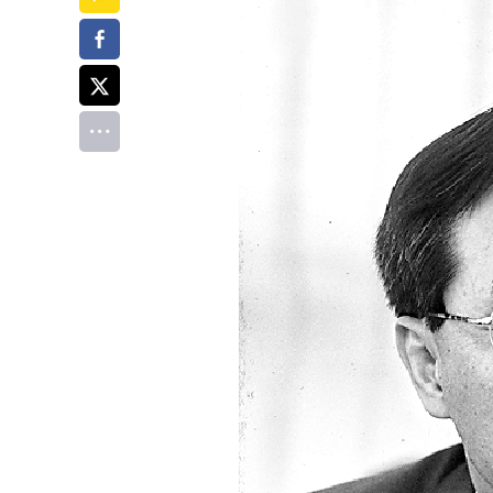
페이스북
트위터
전체