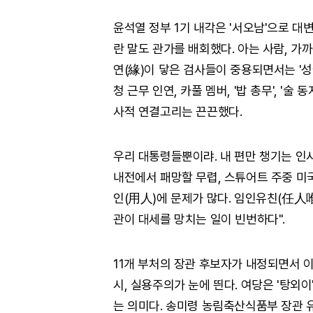
윤석열 정부 1기 내각은 '서오남'으로 대변
란 말도 관가를 배회했다. 아는 사람, 가까
연(緣)이 닿은 검사들이 중용되면서는 '성
청 근무 인연, 카풀 멤버, '밥 총무', '
사적 연결고리는 끈끈했다.
우리 대통령들뿐이랴. 내 편만 챙기는 인
내전에서 패망할 무렵, 스튜어트 주중 미국
인(用人)에 문제가 많다. 임인유친(任人
관이 대세를 망치는 일이 빈번하다".
11개 부처의 장관 후보자가 내정되면서 이
시, 실용주의가 눈에 띈다. 여당은 '탕외이
는 의미다. 송미령 농림축산식품부 장관 