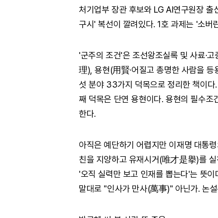
처기업부 장관 후보와 LG AI연구원장 
구시' 복선이 깔려있다. 1호 과제는 '소버린 
'군주의 조건'은 조선왕조실록 및 사료·고
理), 용현(用賢·어질고 총명한 사람을 등용
섯 분야 33가지 덕목으로 정리한 책이다
째 덕목은 단연 용현이다. 용현의 필수조건
한다.
아직은 예단하기 어렵지만 이재명 대통령
친을 지양하고 유재시거(唯才是擧)를 실천
'오직 실력만 보고 인재를 뽑는다'는 뜻이
말대로 "인사가 만사(萬事)" 아닌가. 논