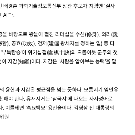
출신 배경훈 과학기술정보통신부 장관 후보자 지명엔 '실사
AI'다.
증을 바탕으로 왕들이 펼친 리더십을 수신(修身), 의리(義
함), 공효(功效), 건저(建儲·왕세자를 정하는 일) 등 다
. '부득탐승'이 위기십결(圍棋十訣)의 으뜸이듯 군주의 첫
이 지감(知鑑)이다. 지감은 '사람을 알아보는 능력'을 말
의 용현과 지감은 평균점을 넘는 듯하다. 모름지기 임인유
해야 한다. 유재시거는 '삼국지'에 나오는 사자성어로
다. 이를테면 '흑묘백묘' 용인술이다. 김영삼 전 대통령의
설위원