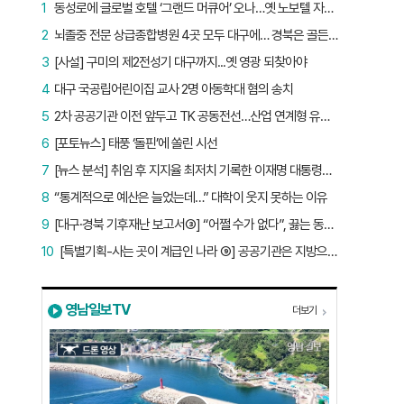
1
동성로에 글로벌 호텔 ‘그랜드 머큐어’ 오나…옛 노보텔 자리 사무실 개설
2
뇌졸중 전문 상급종합병원 4곳 모두 대구에… 경북은 골든타임 사각지대
3
[사설] 구미의 제2전성기 대구까지...옛 영광 되찾아야
4
대구 국공립어린이집 교사 2명 아동학대 혐의 송치
5
2차 공공기관 이전 앞두고 TK 공동전선…산업 연계형 유치 승부수
6
[포토뉴스] 태풍 ‘돌핀’에 쏠린 시선
7
[뉴스 분석] 취임 후 지지율 최저치 기록한 이재명 대통령…왜?
8
“통계적으로 예산은 늘었는데…” 대학이 웃지 못하는 이유
9
[대구·경북 기후재난 보고서③] “어쩔 수가 없다”, 끓는 동해…‘절멸 위기’ 경북 수산업
10
[특별기획-사는 곳이 계급인 나라 ⑨] 공공기관은 지방으로 왔지만, 그들이 사는 곳은 서울이었다
영남일보TV
더보기