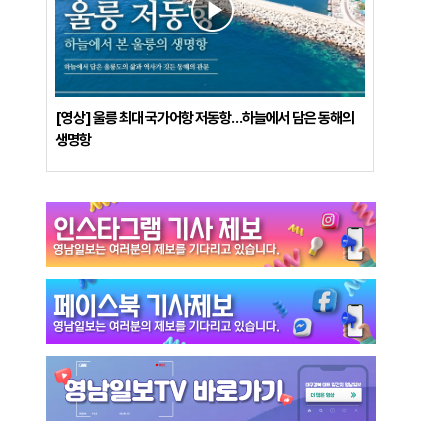
[영상] 울릉 최대 국가어항 저동항…하늘에서 담은 동해의
생명항