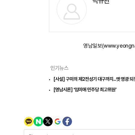
박규완
영남일보(www.yeongn
인기뉴스
[사설] 구미의 제2전성기 대구까지...옛 영광 
[영남시론] ‘임미애 민주당 최고위원’