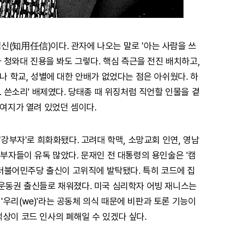
신(知用任信)이다. 관자에 나오는 말로 '아는 사람을 쓰
과 청와대 진용을 봐도 그렇다. 핵심 측근을 전진 배치하고,
이나 학교, 성별에 대한 안배가 없었다는 점은 아쉬웠다. 하
. 쓴소리' 배제였다. 당태종 때 위징처럼 직언할 인물을 곁
 여지가 열려 있었던 셈이다.
'강부자'로 희화화됐다. 고려대 학맥, 소망교회 인연, 영남
 부자들이 유독 많았다. 문재인 전 대통령의 용인술은 '캠
, 더불어민주당 출신이 고위직에 발탁됐다. 특히 코드에 집
 운동권 출신들로 채워졌다. 미국 심리학자 어빙 재니스는
우리(we)'라는 공동체 의식 때문에 비판과 토론 기능이
맥상이 코드 인사의 폐해일 수 있겠다 싶다.