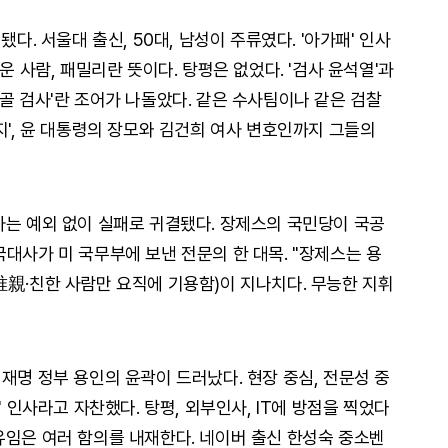
됐다. 서울대 출신, 50대, 남성이 주류였다. '아가패' 인사
운 사람, 패밀리란 뜻이다. 탕평은 없었다. '검사 윤석열'과
골 검사'란 조어가 나돌았다. 같은 수사팀이나 같은 검찰
술 동지', 윤 대통령의 장모와 김건희 여사 변호인까지 그들의
사는 예외 없이 실패로 귀결됐다. 장제스의 국민당이 국공
대사가 미 국무부에 보낸 전문의 한 대목. "장제스는 용
唯親·친한 사람만 요직에 기용함)이 지나치다. 무능한 지휘
재명 정부 용인의 윤곽이 드러났다. 현장 중심, 전문성 중
' 인사라고 자찬했다. 탕평, 외부인사, IT에 방점을 찍었다
유임은 여러 함의를 내재한다. 네이버 출신 한성숙 중소벤