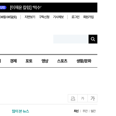
[이재윤 칼럼] ‘떡수’
칼럼
08월 08일(토)
지면보기
구독신청
기사제보
로그인
회원가입
치
경제
포토
영상
스포츠
생활/문화
인쇄
글자작게
글자크게
많이 본 뉴스
최신
주간
월간