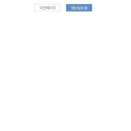
이전페이지
영남일보 홈