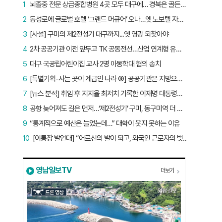
1
뇌졸중 전문 상급종합병원 4곳 모두 대구에… 경북은 골든타임 사각지대
2
동성로에 글로벌 호텔 ‘그랜드 머큐어’ 오나…옛 노보텔 자리 사무실 개설
3
[사설] 구미의 제2전성기 대구까지...옛 영광 되찾아야
4
2차 공공기관 이전 앞두고 TK 공동전선…산업 연계형 유치 승부수
5
대구 국공립어린이집 교사 2명 아동학대 혐의 송치
6
[특별기획-사는 곳이 계급인 나라 ⑨] 공공기관은 지방으로 왔지만, 그들이 사는 곳은 서울이었다
7
[뉴스 분석] 취임 후 지지율 최저치 기록한 이재명 대통령…왜?
8
공항 늦어져도 길은 먼저…‘제2전성기’ 구미, 동구미역 더 절실
9
“통계적으로 예산은 늘었는데…” 대학이 웃지 못하는 이유
10
[이통장 발언대] “어르신의 발이 되고, 외국인 근로자의 벗이 되고”…박상철 이장의 ‘사람 농사’
영남일보TV
더보기