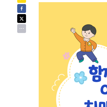
페이스북
트위터
전체