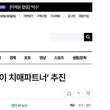
[이재윤 칼럼] ‘떡수’
칼럼
08월 08일(토)
지면보기
구독신청
기사제보
로그인
회원가입
치
경제
포토
영상
스포츠
생활/문화
린이 치매파트너’ 추진
인쇄
글자작게
글자크게
많이 본 뉴스
최신
주간
월간