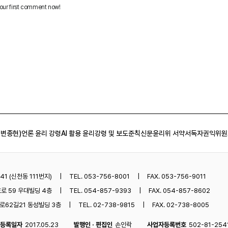
 변종현)
언론 윤리 강령
AI 활용 윤리강령 및 보도준칙
신문윤리위 서약서
독자권익위원
1 (신천동 111번지)
TEL. 053-756-8001
FAX. 053-756-9011
로 59 우대빌딩 4층
TEL. 054-857-9393
FAX. 054-857-8602
62길21 동성빌딩 3층
TEL. 02-738-9815
FAX. 02-738-8005
등록일자
2017.05.23
발행인 · 편집인
손인락
사업자등록번호
502-81-254