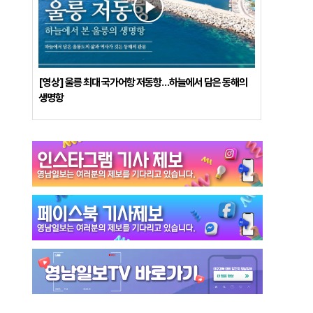
[영상] 울릉 최대 국가어항 저동항…하늘에서 담은 동해의
생명항