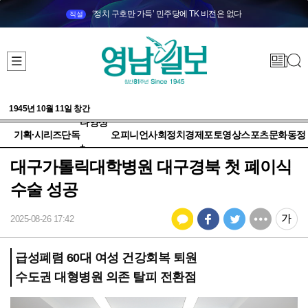
‘정치 구호만 가득’ 민주당에 TK 비전은 없다
직설
1945년 10월 11일 창간
다양성
기획·시리즈
단독
오피니언
사회
정치
경제
포토
영상
스포츠
문화
동정
+
대구가톨릭대학병원 대구경북 첫 폐이식
수술 성공
2025-08-26 17:42
급성폐렴 60대 여성 건강회복 퇴원
수도권 대형병원 의존 탈피 전환점