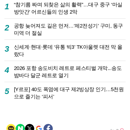
“참기름 짜며 되찾은 삶의 활력”…대구 중구 ‘마실
1
방앗간’ 어르신들의 인생 2막
공항 늦어져도 길은 먼저…‘제2전성기’ 구미, 동구
2
미역 더 절실
신세계·현대·롯데 ‘유통 빅3’ TK아울렛 대전 막 올
3
랐다
2026 포항 송도비치 레트로 페스티벌 개막...송도
4
밤바다 달군 레트로 열기
[Y르포] 40도 폭염에 대구 제2빙상장 인기…5천원
5
으로 즐기는 ‘피서’