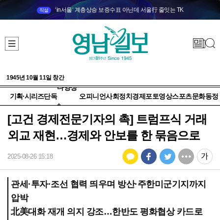
‘in서울’ 계층상승 보증수표 아닌데 서울行 줄잇는 TK
직설
1945년 10월 11일 창간
다양성
기획·시리즈
단독
오피니언
사회
정치
경제
포토
영상
스포츠
문화
동정
+
[고건 경제전문기자의 촉] 트럼프식 거래
외교 재현…경제와 안보를 한 묶음으로
2025-08-26 15:18
관세·투자·조선 협력 띄우며 방산·주한미군기지까지
압박
北美대화 재개 의지 강조…한반도 평화협상 카드로