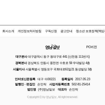
회사소개
개인정보처리방침
구독신청
광고안내
청소년 보호정책(책임자
PC버전
대구본사
대구광역시 동구 동대구로 441 (신천동 111번지)
경북본사
경상북도 안동시 풍천면 수호로 59 우대빌딩 4층
서울지사
서울특별시 영등포구 국회대로62길21 동성빌딩 3층
인터넷신문등록
대구 아00221
등록일자
2017.05.23
발행인 · 편집인
손인락
사업자등록번호
502-81-25414
법인명
(주)영남일보
대표자
손인락
Copyright ⓒ by 영남일보, All right reserved.