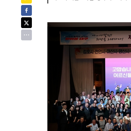
페이스북
트위터
전체