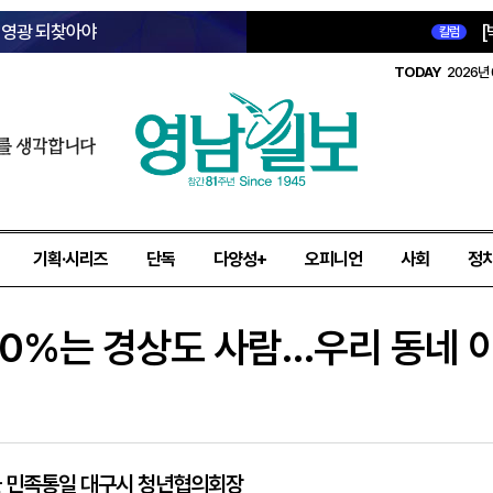
옛 영광 되찾아야
[
칼럼
TODAY
2026년 
를 생각합니다
기획·시리즈
단독
다양성+
오피니언
사회
정
80%는 경상도 사람…우리 동네 
태균 민족통일 대구시 청년협의회장