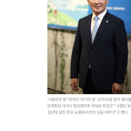
'사할린의 밤' 10주년 '대구의 밤' 20주년을 맞아 행사
민족통일 대구시 청년협의회 하태균 회장은 " 사할린 
십년에 걸친 한과 눈물에 위안이 되길 바란다"고 했다.