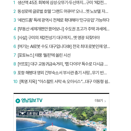
1
생산액 45조 회복에 삼성·오뚜기·두산까지…구미 ‘제2전성기’ 시작됐다
2
동성로에 글로벌 호텔 ‘그랜드 머큐어’ 오나…옛 노보텔 자리 사무실 개설
3
‘세컨드홈’ 특례 광역시 전체로 확대해야 ‘인구유입’ 가능하다
4
[부동산 세제개편안 뜯어보니] 수도권 초고가 주택 과세에만 초점…침체된 지방 부동산 대책은 없다
5
[사설] 구미의 제2전성기 대구까지...옛 영광 되찾아야
6
[여기는 AI로봇 수도 대구입니다⑤] 전국 최대 로봇인재 양성소…“대구산업 맞춤형 교육과정 만들자”
7
[포토뉴스] 태풍 ‘돌핀’에 쏠린 시선
8
[Y르포] 대구 교동귀금속거리, ‘랩 다이아’ 특수로 다시금 활기…“반짝 인기 의존 않는 지속 가능 성장 동력 마련해야”
9
포항 해병대 영외 간부숙소서 부사관 총기 사망...무기 반출 비상
10
[폭염 지옥] “아스팔트 사막 속 오아시스”…대구 이동형 쉼터 버스 ‘북적’, 지하철역도 ‘바글’
영남일보TV
더보기