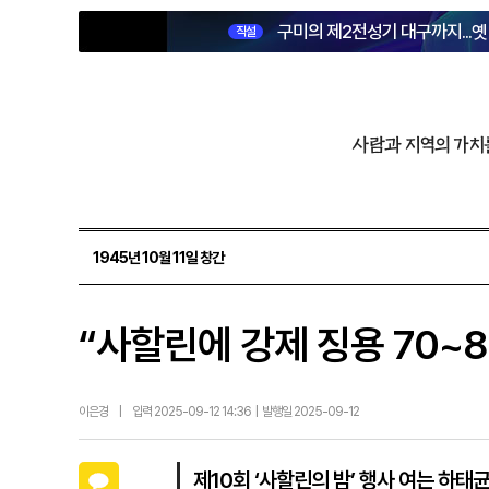
구미의 제2전성기 대구까지...
직설
사람과 지역의 가치
1945년 10월 11일 창간
“사할린에 강제 징용 70~
이은경
|
입력 2025-09-12 14:36 | 발행일 2025-09-12
카카오톡
제10회 ‘사할린의 밤’ 행사 여는 하