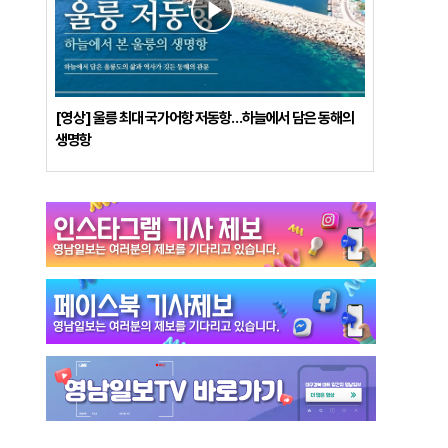
[영상] 울릉 최대 국가어항 저동항…하늘에서 담은 동해의
생명항