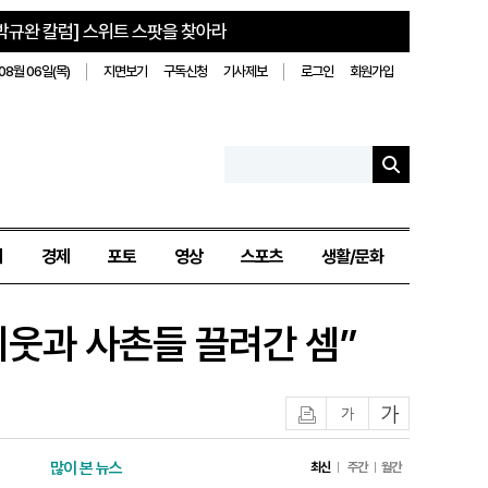
박규완 칼럼] 스위트 스팟을 찾아라
08월 06일(목)
지면보기
구독신청
기사제보
로그인
회원가입
치
경제
포토
영상
스포츠
생활/문화
이웃과 사촌들 끌려간 셈”
인쇄
글자작게
글자크게
많이 본 뉴스
최신
주간
월간