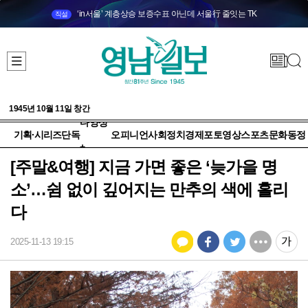
‘in서울’ 계층상승 보증수표 아닌데 서울行 줄잇는 TK
직설
1945년 10월 11일 창간
다양성
기획·시리즈
단독
오피니언
사회
정치
경제
포토
영상
스포츠
문화
동정
+
[주말&여행] 지금 가면 좋은 ‘늦가을 명
소’…쉼 없이 깊어지는 만추의 색에 홀리
다
2025-11-13 19:15