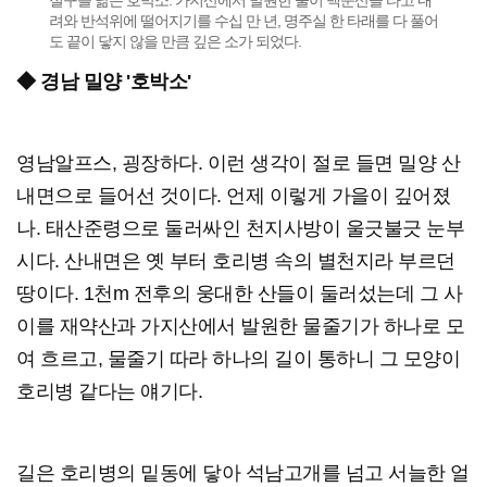
절구를 닮은 호박소. 가지산에서 발원한 물이 백운산을 타고 내
려와 반석위에 떨어지기를 수십 만 년, 명주실 한 타래를 다 풀어
도 끝이 닿지 않을 만큼 깊은 소가 되었다.
◆ 경남 밀양 '호박소'
영남알프스, 굉장하다. 이런 생각이 절로 들면 밀양 산
내면으로 들어선 것이다. 언제 이렇게 가을이 깊어졌
나. 태산준령으로 둘러싸인 천지사방이 울긋불긋 눈부
시다. 산내면은 옛 부터 호리병 속의 별천지라 부르던
땅이다. 1천m 전후의 웅대한 산들이 둘러섰는데 그 사
이를 재약산과 가지산에서 발원한 물줄기가 하나로 모
여 흐르고, 물줄기 따라 하나의 길이 통하니 그 모양이
호리병 같다는 얘기다.
길은 호리병의 밑동에 닿아 석남고개를 넘고 서늘한 얼