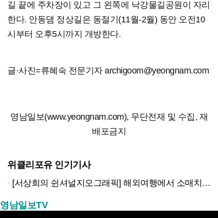
길 끝에 주차장이 있고 그 왼쪽에 낙강물길공원이 자리
한다. 안동댐 정상길은 동절기(11월-2월) 동안 오전10
시부터 오후5시까지 개방한다.
글·사진=류혜숙 전문기자 archigoom@yeongnam.com
영남일보(www.yeongnam.com), 무단전재 및 수집, 재
배포금지
위클리포유 인기기사
[서상희의 쉰셔널지오그래픽] 해외여행에서 소매치기 당하지 않는 다섯가지 방법
영남일보TV