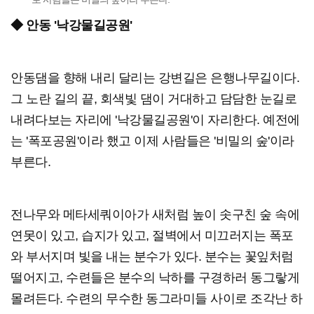
◆ 안동 '낙강물길공원'
안동댐을 향해 내리 달리는 강변길은 은행나무길이다.
그 노란 길의 끝, 회색빛 댐이 거대하고 담담한 눈길로
내려다보는 자리에 '낙강물길공원'이 자리한다. 예전에
는 '폭포공원'이라 했고 이제 사람들은 '비밀의 숲'이라
부른다.
전나무와 메타세쿼이아가 새처럼 높이 솟구친 숲 속에
연못이 있고, 습지가 있고, 절벽에서 미끄러지는 폭포
와 부서지며 빛을 내는 분수가 있다. 분수는 꽃잎처럼
떨어지고, 수련들은 분수의 낙하를 구경하러 동그랗게
몰려든다. 수련의 무수한 동그라미들 사이로 조각난 하