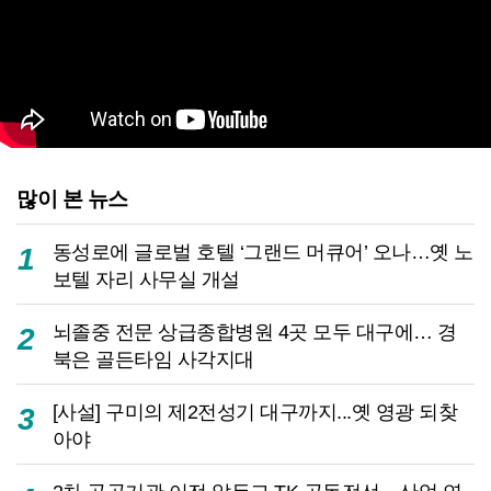
많이 본 뉴스
동성로에 글로벌 호텔 ‘그랜드 머큐어’ 오나…옛 노
1
보텔 자리 사무실 개설
뇌졸중 전문 상급종합병원 4곳 모두 대구에… 경
2
북은 골든타임 사각지대
[사설] 구미의 제2전성기 대구까지...옛 영광 되찾
3
아야