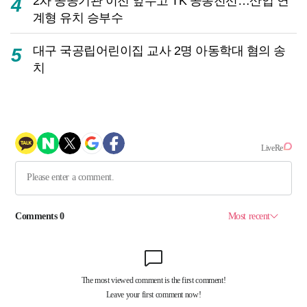
2차 공공기관 이전 앞두고 TK 공동전선…산업 연
4
계형 유치 승부수
대구 국공립어린이집 교사 2명 아동학대 혐의 송
5
치