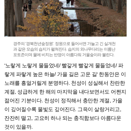
경주의 '경북천년숲정원'. 정원으로 들어서면 가늘고 긴 실개천
과 같은 모습의 습지가 펼쳐진다. 습지의 외나무다리는 이름난
포토존이며 물에 비치는 반영이 아름다워 거울숲이라 불린다.
'노랗게 노랗게 물들었네/ 빨갛게 빨갛게 물들었네/ 파
랗게 파랗게 높은 하늘/ 가을 길은 고운 길' 한동안은 이
노래를 흥얼거릴게 분명하다. 천성이 성실해서 찬란한
계절, 성급하게 한 해의 마지막을 내다보면서도 어쩐지
젊어진 기분이다. 천성이 정직해서 충만한 계절, 가을
이 깊어질수록 물빛도 깊어진다. 그윽이 살랑거리고,
잔잔히 떨고, 고요히 하나 되는 충직함보다 아름다운
것이 있을까.