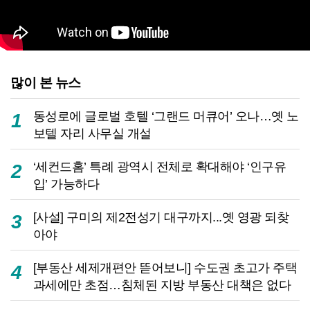
많이 본 뉴스
동성로에 글로벌 호텔 ‘그랜드 머큐어’ 오나…옛 노
1
보텔 자리 사무실 개설
‘세컨드홈’ 특례 광역시 전체로 확대해야 ‘인구유
2
입’ 가능하다
[사설] 구미의 제2전성기 대구까지...옛 영광 되찾
3
아야
[부동산 세제개편안 뜯어보니] 수도권 초고가 주택
4
과세에만 초점…침체된 지방 부동산 대책은 없다