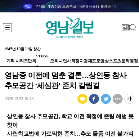
‘in서울’ 계층상승 보증수표 아닌데 서울行 줄잇는 TK
직설
1945년 10월 11일 창간
다양성
기획·시리즈
단독
오피니언
사회
정치
경제
포토
영상
스포츠
문화
동정
+
영남중 이전에 멈춘 결론…상인동 참사
추모공간 ‘세심관’ 존치 갈림길
2025-12-23 18:18
상인동 참사 추모공간, 학교 이전 확정에 존립 해법 못
찾아
사립학교법에 가로막힌 존치…추모 물품 이전 불가피