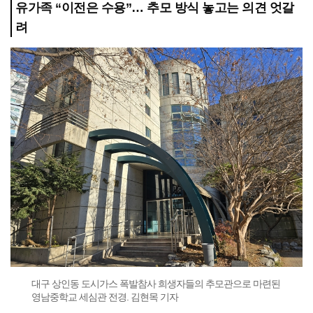
유가족 “이전은 수용”… 추모 방식 놓고는 의견 엇갈
려
대구 상인동 도시가스 폭발참사 희생자들의 추모관으로 마련된
영남중학교 세심관 전경. 김현목 기자