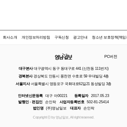
회사소개
개인정보처리방침
구독신청
광고안내
청소년 보호정책(책임자
PC버전
대구본사
대구광역시 동구 동대구로 441 (신천동 111번지)
경북본사
경상북도 안동시 풍천면 수호로 59 우대빌딩 4층
서울지사
서울특별시 영등포구 국회대로62길21 동성빌딩 3층
인터넷신문등록
대구 아00221
등록일자
2017.05.23
발행인 · 편집인
손인락
사업자등록번호
502-81-25414
법인명
(주)영남일보
대표자
손인락
Copyright ⓒ by 영남일보, All right reserved.