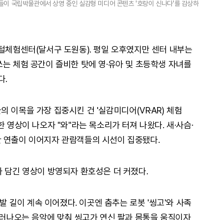
이 국립박물관에서 상영 중인 실감형 미디어 콘텐츠 '호랑이 신나다'를 감상하
지털체험센터(달서구 도원동). 평일 오후였지만 센터 내부는
쓰는 체험 공간이 즐비한 탓에 영·유아 및 초등학생 자녀를
다.
 이목을 가장 집중시킨 건 '실감미디어(VR·AR) 체험
 영상이 나오자 "와"라는 목소리가 터져 나왔다. 새·사슴·
한 연출이 이어지자 관람객들의 시선이 집중됐다.
가 담긴 영상이 방영되자 환호성은 더 커졌다.
 발 길이 계속 이어졌다. 이곳엔 춤추는 로봇 '씽고'와 사족
흘러나오는 음악에 맞춰 씽고가 연신 팔과 몸통을 움직이자,