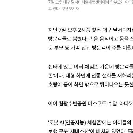
7일 오후 대구 달서디지털체험센터에서 학부모와 아이들
고 있다. 구경모기자
지난 7일 오후 2시쯤 찾은 대구 달서디
방문객들로 붐볐다. 손을 움직이고 몸을 
둔 부모 등 가족 단위 방문객이 주를 이뤘
센터에 있는 여러 체험존 가운데 방문객들의
존'이다. 대형 화면에 전통 설화를 재해석한
호랑이 등이 화면 밖으로 튀어나오는 듯
이어 월광수변공원 마스코트 수달 '아따'
'로봇·AI(인공지능) 체험존'에는 아이들의
보행 로봇 '세바스찬'이 배치돼 있었다. 