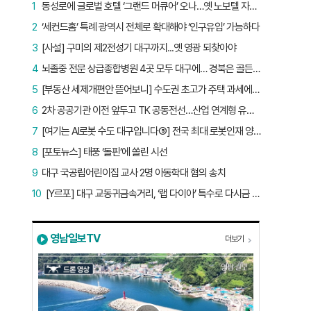
1
동성로에 글로벌 호텔 ‘그랜드 머큐어’ 오나…옛 노보텔 자리 사무실 개설
2
‘세컨드홈’ 특례 광역시 전체로 확대해야 ‘인구유입’ 가능하다
3
[사설] 구미의 제2전성기 대구까지...옛 영광 되찾아야
4
뇌졸중 전문 상급종합병원 4곳 모두 대구에… 경북은 골든타임 사각지대
5
[부동산 세제개편안 뜯어보니] 수도권 초고가 주택 과세에만 초점…침체된 지방 부동산 대책은 없다
6
2차 공공기관 이전 앞두고 TK 공동전선…산업 연계형 유치 승부수
7
[여기는 AI로봇 수도 대구입니다⑤] 전국 최대 로봇인재 양성소…“대구산업 맞춤형 교육과정 만들자”
8
[포토뉴스] 태풍 ‘돌핀’에 쏠린 시선
9
대구 국공립어린이집 교사 2명 아동학대 혐의 송치
10
[Y르포] 대구 교동귀금속거리, ‘랩 다이아’ 특수로 다시금 활기…“반짝 인기 의존 않는 지속 가능 성장 동력 마련해야”
영남일보TV
더보기