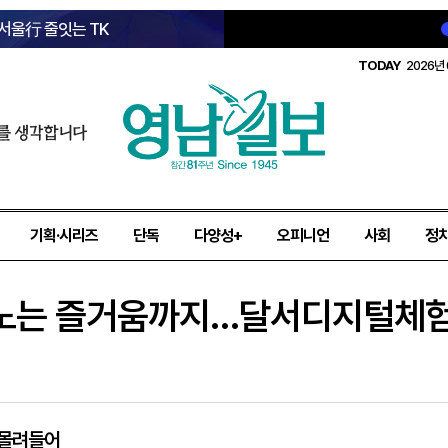
 서울行 줄잇는 TK
TODAY
2026년 
를 생각합니다
기획·시리즈
단독
다양성+
오피니언
사회
정
 노는 즐거움까지…달서디지털체험
 몰려들어