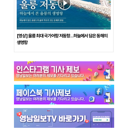
[영상] 울릉 최대 국가어항 저동항…하늘에서 담은 동해의
생명항