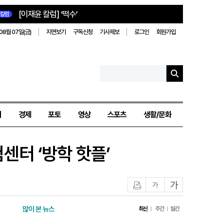
[이재윤 칼럼] ‘떡수’
칼럼
08월 07일(금)
지면보기
구독신청
기사제보
로그인
회원가입
치
경제
포토
영상
스포츠
생활/문화
센터 ‘방학 핫플’
인쇄
글자작게
글자크게
많이 본 뉴스
최신
주간
월간