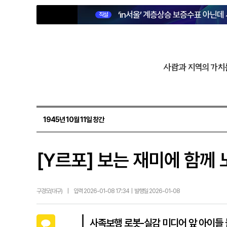
‘in서울’ 계층상승 보증수표 아닌데
직설
사람과 지역의 가치
1945년 10월 11일 창간
[Y르포] 보는 재미에 함께
구경모(대구)
|
입력 2026-01-08 17:34 | 발행일 2026-01-08
카카오톡
사족보행 로봇-실감 미디어 앞 아이들