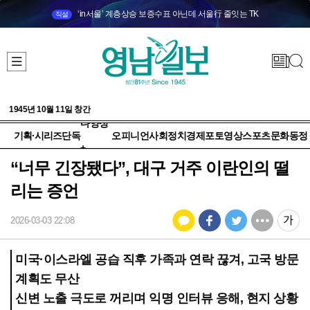
‘in서울’ 계층상승 보증수표 아닌데 서울行 줄잇는 TK
직설
1945년 10월 11일 창간
다양성
기획·시리즈
단독
오피니언
사회
정치
경제
포토
영상
스포츠
문화
동정
+
“너무 긴장됐다”, 대구 거주 이란인의 떨
리는 증언
2026-03-03 22:08
미국·이스라엘 공습 직후 가족과 연락 끊겨, 고국 방문
계획도 무산
신변 노출 극도로 꺼리며 익명 인터뷰 응해, 현지 상황