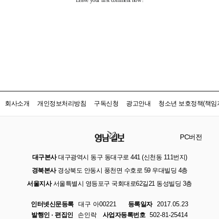
회사소개
개인정보처리방침
구독신청
광고안내
청소년 보호정책(책임자
PC버전
대구본사
대구광역시 동구 동대구로 441 (신천동 111번지)
경북본사
경상북도 안동시 풍천면 수호로 59 우대빌딩 4층
서울지사
서울특별시 영등포구 국회대로62길21 동성빌딩 3층
인터넷신문등록
대구 아00221
등록일자
2017.05.23
발행인 · 편집인
손인락
사업자등록번호
502-81-25414