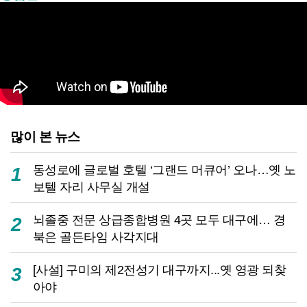
많이 본 뉴스
동성로에 글로벌 호텔 ‘그랜드 머큐어’ 오나…옛 노
1
보텔 자리 사무실 개설
뇌졸중 전문 상급종합병원 4곳 모두 대구에… 경
2
북은 골든타임 사각지대
[사설] 구미의 제2전성기 대구까지...옛 영광 되찾
3
아야