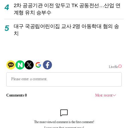
2차 공공기관 이전 앞두고 TK 공동전선…산업 연
4
계형 유치 승부수
대구 국공립어린이집 교사 2명 아동학대 혐의 송
5
치