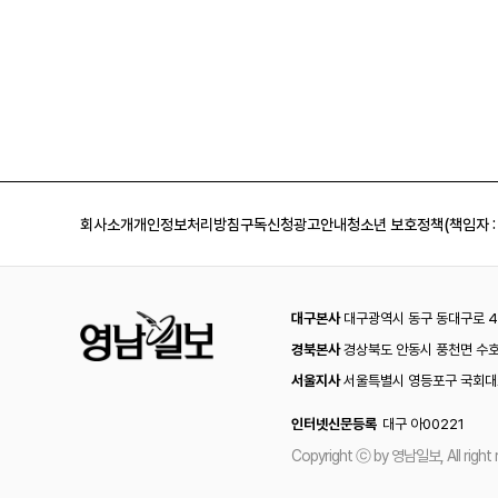
회사소개
개인정보처리방침
구독신청
광고안내
청소년 보호정책(책임자 :
대구본사
대구광역시 동구 동대구로 44
경북본사
경상북도 안동시 풍천면 수호
서울지사
서울특별시 영등포구 국회대로
인터넷신문등록
대구 아00221
Copyright ⓒ by 영남일보, All right 