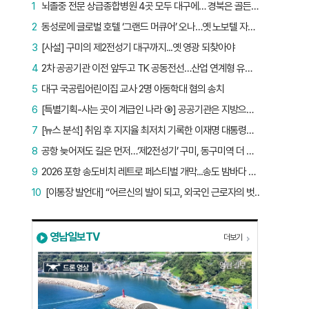
1
뇌졸중 전문 상급종합병원 4곳 모두 대구에… 경북은 골든타임 사각지대
2
동성로에 글로벌 호텔 ‘그랜드 머큐어’ 오나…옛 노보텔 자리 사무실 개설
3
[사설] 구미의 제2전성기 대구까지...옛 영광 되찾아야
4
2차 공공기관 이전 앞두고 TK 공동전선…산업 연계형 유치 승부수
5
대구 국공립어린이집 교사 2명 아동학대 혐의 송치
6
[특별기획-사는 곳이 계급인 나라 ⑨] 공공기관은 지방으로 왔지만, 그들이 사는 곳은 서울이었다
7
[뉴스 분석] 취임 후 지지율 최저치 기록한 이재명 대통령…왜?
8
공항 늦어져도 길은 먼저…‘제2전성기’ 구미, 동구미역 더 절실
9
2026 포항 송도비치 레트로 페스티벌 개막...송도 밤바다 달군 레트로 열기
10
[이통장 발언대] “어르신의 발이 되고, 외국인 근로자의 벗이 되고”…박상철 이장의 ‘사람 농사’
영남일보TV
더보기