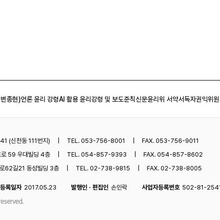
 변종현)
언론 윤리 강령
AI 활용 윤리강령 및 보도준칙
신문윤리위 서약서
독자권익위원
1 (신천동 111번지)
TEL. 053-756-8001
FAX. 053-756-9011
로 59 우대빌딩 4층
TEL. 054-857-9393
FAX. 054-857-8602
62길21 동성빌딩 3층
TEL. 02-738-9815
FAX. 02-738-8005
등록일자
2017.05.23
발행인 · 편집인
손인락
사업자등록번호
502-81-254
reserved.