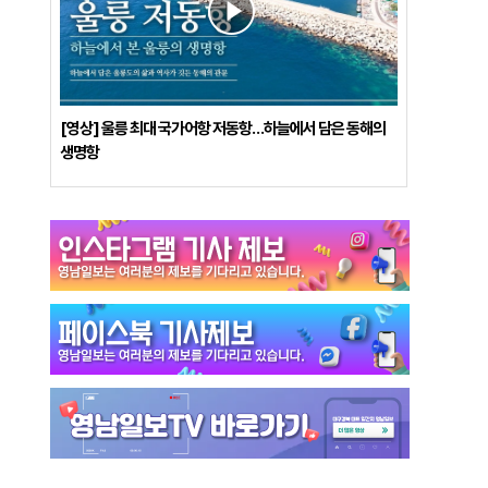
[영상] 울릉 최대 국가어항 저동항…하늘에서 담은 동해의
생명항