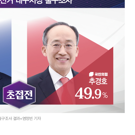
출구조사 결과=염정빈 기자