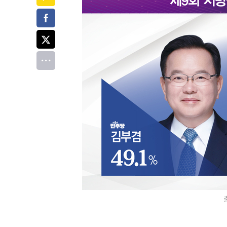
페이스북
트위터
전체