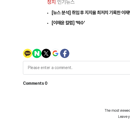
정치
인기뉴스
[뉴스 분석] 취임 후 지지율 최저치 기록한 이
[이재윤 칼럼] ‘떡수’