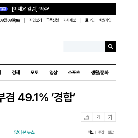
[이재윤 칼럼] ‘떡수’
칼럼
08월 08일(토)
지면보기
구독신청
기사제보
로그인
회원가입
치
경제
포토
영상
스포츠
생활/문화
 49.1% ‘경합’
인쇄
글자작게
글자크게
많이 본 뉴스
최신
주간
월간