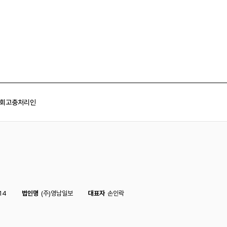
회
고충처리인
14
법인명
(주)영남일보
대표자
손인락