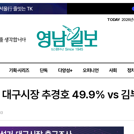
 서울行 줄잇는 TK
TODAY
2026년 
를 생각합니다
기획·시리즈
단독
다양성+
오피니언
사회
정
대구시장 추경호 49.9% vs 김부겸
03