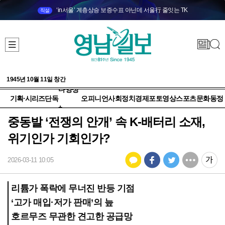
‘in서울’ 계층상승 보증수표 아닌데 서울行 줄잇는 TK
직설
1945년 10월 11일 창간
다양성
기획·시리즈
단독
오피니언
사회
정치
경제
포토
영상
스포츠
문화
동정
+
중동발 ‘전쟁의 안개’ 속 K-배터리 소재,
위기인가 기회인가?
2026-03-11 10:05
리튬가 폭락에 무너진 반등 기점
‘고가 매입·저가 판매’의 늪
호르무즈 무관한 견고한 공급망