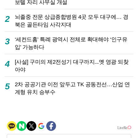
보텔 자리 사무실 개설
뇌졸중 전문 상급종합병원 4곳 모두 대구에… 경
2
북은 골든타임 사각지대
‘세컨드홈’ 특례 광역시 전체로 확대해야 ‘인구유
3
입’ 가능하다
[사설] 구미의 제2전성기 대구까지...옛 영광 되찾
4
아야
2차 공공기관 이전 앞두고 TK 공동전선…산업 연
5
계형 유치 승부수