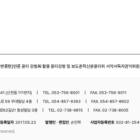
 변종현)
언론 윤리 강령
AI 활용 윤리강령 및 보도준칙
신문윤리위 서약서
독자권익위원
1 (신천동 111번지)
TEL. 053-756-8001
FAX. 053-756-9011
로 59 우대빌딩 4층
TEL. 054-857-9393
FAX. 054-857-8602
62길21 동성빌딩 3층
TEL. 02-738-9815
FAX. 02-738-8005
등록일자
2017.05.23
발행인 · 편집인
손인락
사업자등록번호
502-81-254
reserved.