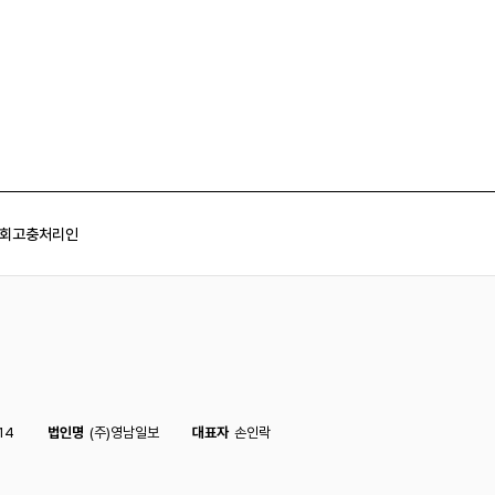
회
고충처리인
14
법인명
(주)영남일보
대표자
손인락