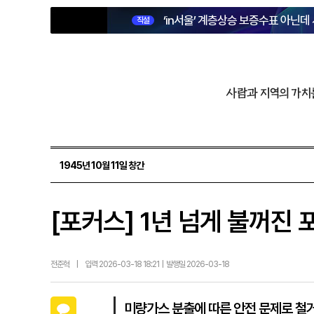
‘in서울’ 계층상승 보증수표 아닌데
직설
사람과 지역의 가치
1945년 10월 11일 창간
[포커스] 1년 넘게 불꺼진 포
전준혁
|
입력 2026-03-18 18:21 | 발행일 2026-03-18
카카오톡
미량가스 분출에 따른 안전 문제로 철거