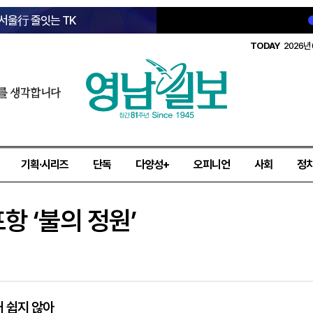
 서울行 줄잇는 TK
TODAY
2026년 
를 생각합니다
기획·시리즈
단독
다양성+
오피니언
사회
정
항 ‘불의 정원’
 쉽지 않아