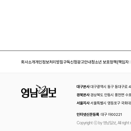
회사소개
개인정보처리방침
구독신청
광고안내
청소년 보호정책(책임자 :
대구본사
대구광역시 동구 동대구로 44
경북본사
경상북도 안동시 풍천면 수호
서울지사
서울특별시 영등포구 국회대로
인터넷신문등록
대구 아00221
Copyright ⓒ by 영남일보, All right 