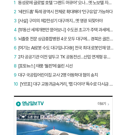
1
동성로에 글로벌 호텔 ‘그랜드 머큐어’ 오나…옛 노보텔 자리 사무실 개설
2
‘세컨드홈’ 특례 광역시 전체로 확대해야 ‘인구유입’ 가능하다
3
[사설] 구미의 제2전성기 대구까지...옛 영광 되찾아야
4
[부동산 세제개편안 뜯어보니] 수도권 초고가 주택 과세에만 초점…침체된 지방 부동산 대책은 없다
5
뇌졸중 전문 상급종합병원 4곳 모두 대구에… 경북은 골든타임 사각지대
6
[여기는 AI로봇 수도 대구입니다⑤] 전국 최대 로봇인재 양성소…“대구산업 맞춤형 교육과정 만들자”
7
2차 공공기관 이전 앞두고 TK 공동전선…산업 연계형 유치 승부수
8
[포토뉴스] 태풍 ‘돌핀’에 쏠린 시선
9
대구 국공립어린이집 교사 2명 아동학대 혐의 송치
10
[Y르포] 대구 교동귀금속거리, ‘랩 다이아’ 특수로 다시금 활기…“반짝 인기 의존 않는 지속 가능 성장 동력 마련해야”
영남일보TV
더보기