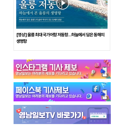
[영상] 울릉 최대 국가어항 저동항…하늘에서 담은 동해의
생명항