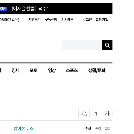
[이재윤 칼럼] ‘떡수’
칼럼
08월 07일(금)
지면보기
구독신청
기사제보
로그인
회원가입
치
경제
포토
영상
스포츠
생활/문화
인쇄
글자작게
글자크게
많이 본 뉴스
최신
주간
월간