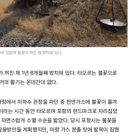
의 정원의 불꽃이 꺼진 채 방치돼 있다.
가 꺼진 채 1년 6개월째 방치돼 있다. 타오르는 불꽃으로
거의 활기는 온데간데 없다.
성 과정에서 지하수 관정을 파던 중 천연가스에 불꽃이 옮겨
월이라는 시간 동안 타오르며 포항의 랜드마크로 자리잡았
월, 자연스럽게 소멸 수순을 밟았다. 당시 포항시는 불꽃을
활용방안을 계획했지만, 미량 가스 분출 탓에 발목이 잡혔