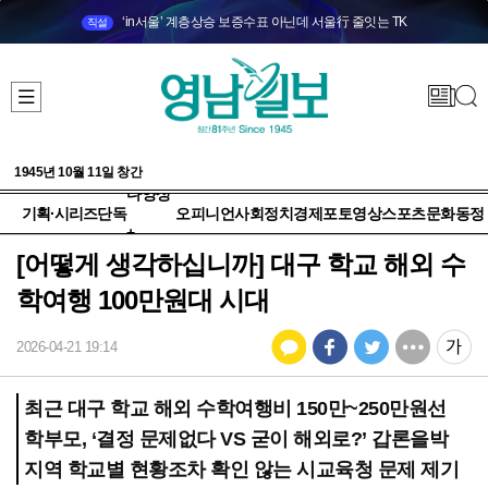
‘in서울’ 계층상승 보증수표 아닌데 서울行 줄잇는 TK
직설
1945년 10월 11일 창간
다양성
기획·시리즈
단독
오피니언
사회
정치
경제
포토
영상
스포츠
문화
동정
+
[어떻게 생각하십니까] 대구 학교 해외 수
학여행 100만원대 시대
2026-04-21 19:14
최근 대구 학교 해외 수학여행비 150만~250만원선
학부모, ‘결정 문제없다 VS 굳이 해외로?’ 갑론을박
지역 학교별 현황조차 확인 않는 시교육청 문제 제기