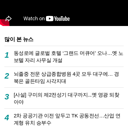
많이 본 뉴스
동성로에 글로벌 호텔 ‘그랜드 머큐어’ 오나…옛 노
1
보텔 자리 사무실 개설
뇌졸중 전문 상급종합병원 4곳 모두 대구에… 경
2
북은 골든타임 사각지대
[사설] 구미의 제2전성기 대구까지...옛 영광 되찾
3
아야
2차 공공기관 이전 앞두고 TK 공동전선…산업 연
4
계형 유치 승부수