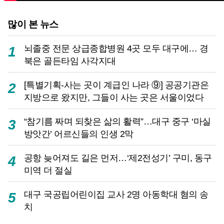
많이 본 뉴스
뇌졸중 전문 상급종합병원 4곳 모두 대구에… 경
1
북은 골든타임 사각지대
[특별기획-사는 곳이 계급인 나라 ⑨] 공공기관은
2
지방으로 왔지만, 그들이 사는 곳은 서울이었다
“참기름 짜며 되찾은 삶의 활력”…대구 중구 ‘마실
3
방앗간’ 어르신들의 인생 2막
공항 늦어져도 길은 먼저…‘제2전성기’ 구미, 동구
4
미역 더 절실
대구 국공립어린이집 교사 2명 아동학대 혐의 송
5
치