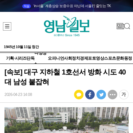
‘in서울’ 계층상승 보증수표 아닌데 서울行 줄잇는 TK
직설
1945년 10월 11일 창간
다양성
기획·시리즈
단독
오피니언
사회
정치
경제
포토
영상
스포츠
문화
동정
+
[속보] 대구 지하철 1호선서 방화 시도 40
대 남성 붙잡혀
2026-04-23 14:08