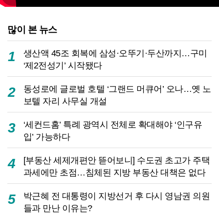
많이 본 뉴스
생산액 45조 회복에 삼성·오뚜기·두산까지…구미
1
‘제2전성기’ 시작됐다
동성로에 글로벌 호텔 ‘그랜드 머큐어’ 오나…옛 노
2
보텔 자리 사무실 개설
‘세컨드홈’ 특례 광역시 전체로 확대해야 ‘인구유
3
입’ 가능하다
[부동산 세제개편안 뜯어보니] 수도권 초고가 주택
4
과세에만 초점…침체된 지방 부동산 대책은 없다
박근혜 전 대통령이 지방선거 후 다시 영남권 의원
5
들과 만난 이유는?