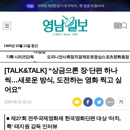
구미의 제2전성기 대구까지...옛 영광 되찾아야
직설
1945년 10월 11일 창간
다양성
기획·시리즈
단독
오피니언
사회
정치
경제
포토
영상
스포츠
문화
동정
+
[TALK&TALK] “상금으론 장·단편 하나
씩…새로운 방식, 도전하는 영화 찍고 싶
어요”
2026-05-15 15:13
■ 제27회 전주국제영화제 한국영화단편 대상 ‘터치,
툭’ 태지원 감독 인터뷰