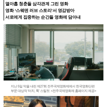
열아홉 청춘들 삼각관계 그린 영화
영화 ‘스웨덴 러브 스토리’서 영감받아
서로에게 집중하는 순간들 영화에 담아내
지난 5일 막을 내린 제27회 전주국제영화제에서 한국영화단편
부문 대상작 '터치, 툭' 스틸컷. <전주국제영화제 홈페이지 제공>