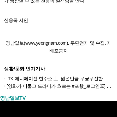
가 생산할 수 있는 전능의 실재임을 안다.
신용목 시인
영남일보(www.yeongnam.com), 무단전재 및 수집, 재
배포금지
생활/문화 인기기사
[TK 애니메이션 현주소 上] 넓은만큼 무궁무진한 이야기…경북은 ‘스토리 IP’의 원천
[영화가 머물고 드라마가 흐르는 #포항_로그인⑨] 하루 끝의 조용한 여운을 느끼고 싶을 때 ‘월포역’
영남일보TV