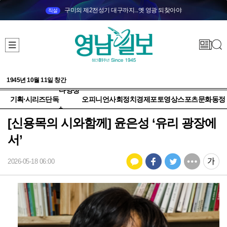
구미의 제2전성기 대구까지...옛 영광 되찾아야
직설
1945년 10월 11일 창간
다양성
기획·시리즈
단독
오피니언
사회
정치
경제
포토
영상
스포츠
문화
동정
+
[신용목의 시와함께] 윤은성 ‘유리 광장에
서’
2026-05-18 06:00