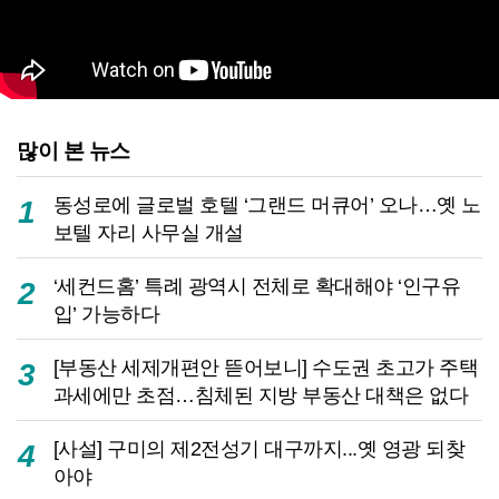
많이 본 뉴스
동성로에 글로벌 호텔 ‘그랜드 머큐어’ 오나…옛 노
1
보텔 자리 사무실 개설
‘세컨드홈’ 특례 광역시 전체로 확대해야 ‘인구유
2
입’ 가능하다
[부동산 세제개편안 뜯어보니] 수도권 초고가 주택
3
과세에만 초점…침체된 지방 부동산 대책은 없다
[사설] 구미의 제2전성기 대구까지...옛 영광 되찾
4
아야