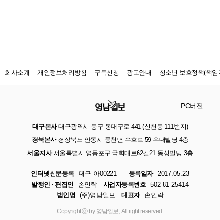
회사소개
개인정보처리방침
구독신청
광고안내
청소년 보호정책(책임자
PC버전
대구본사
대구광역시 동구 동대구로 441 (신천동 111번지)
경북본사
경상북도 안동시 풍천면 수호로 59 우대빌딩 4층
서울지사
서울특별시 영등포구 국회대로62길21 동성빌딩 3층
인터넷신문등록
대구 아00221
등록일자
2017.05.23
발행인 · 편집인
손인락
사업자등록번호
502-81-25414
법인명
(주)영남일보
대표자
손인락
Copyright ⓒ by 영남일보, All right reserved.