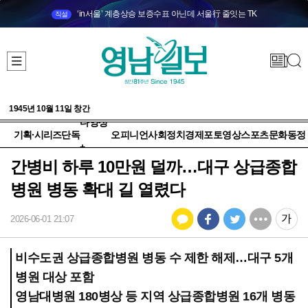
‘in서울’ 계층상승 보증수표 아닌데 서울行 줄잇는 TK
직설
1945년 10월 11일 창간
다양성
기획·시리즈
단독
오피니언
사회
정치
경제
포토
영상
스포츠
문화
동정
+
간병비 하루 10만원 덜까…대구 상급종합
병원 병동 확대 길 열렸다
2026-06-01 21:07
비수도권 상급종합병원 병동 수 제한 해제…대구 5개
병원 대상 포함
영남대병원 180병상 등 지역 상급종합병원 16개 병동