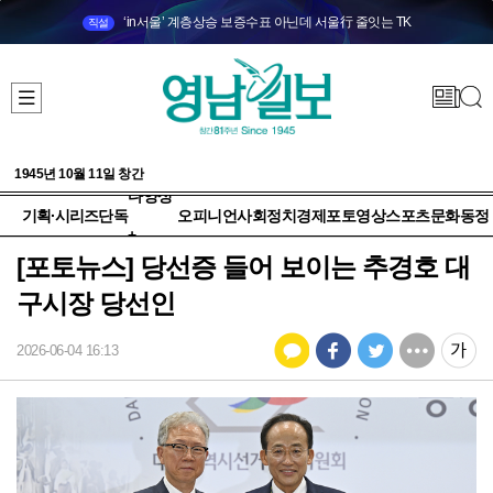
‘in서울’ 계층상승 보증수표 아닌데 서울行 줄잇는 TK
직설
1945년 10월 11일 창간
다양성
기획·시리즈
단독
오피니언
사회
정치
경제
포토
영상
스포츠
문화
동정
+
[포토뉴스] 당선증 들어 보이는 추경호 대
구시장 당선인
2026-06-04 16:13