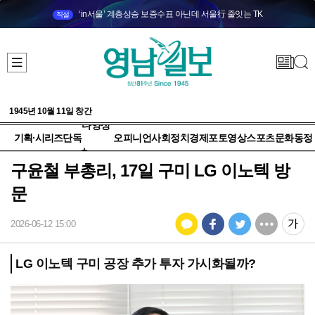
‘in서울’ 계층상승 보증수표 아닌데 서울行 줄잇는 TK
직설
1945년 10월 11일 창간
다양성
기획·시리즈
단독
오피니언
사회
정치
경제
포토
영상
스포츠
문화
동정
+
구윤철 부총리, 17일 구미 LG 이노텍 방
문
2026-06-12 15:00
LG 이노텍 구미 공장 추가 투자 가시화될까?