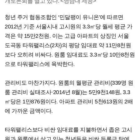
개토론회를 열고 있다. <영남대 제공>
청년 주거 협동조합인 ‘민달팽이 유니온’에 따르면
2012년 기준 서울시내 고시원의 3.3㎡당 월세 평균 가
격은 약 15만2천원. 이는 고급 아파트의 상징인 서울
도곡동 타워팰리스(2차)의 평당 임대료 약 11만8천원
보다 오히려 비싸다. 원룸 임대료도 3.3㎡당 10만8천원
으로 타워팰리스에 육박한다.
관리비도 마찬가지다. 원룸의 월평균 관리비(339명 원
룸 관리비 실태조사·2014년 8월)는 5만9천148원, 3.3
㎡당은 1만876원이다. 아파트 관리비 5천613원의 2배
에 가까운 금액이다.
타워팰리스보다 비싼 임대료를 지불하면서 좁은 고시
원과 원룸에서 살고 있는 청년들은 비싼 등록금 탓에