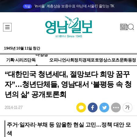
‘in서울’ 계층상승 보증수표 아닌데 서울行 줄잇는 TK
직설
1945년 10월 11일 창간
다양성
기획·시리즈
단독
오피니언
사회
정치
경제
포토
영상
스포츠
문화
동정
+
“대한민국 청년세대, 절망보다 희망 꿈꾸
자”…청년단체들, 영남대서 ‘불평등 속 청
년의 삶’ 공개토론회
2014-11-27
주거·일자리·부채 등 암울한 현실 고민…정책 대안 모
색