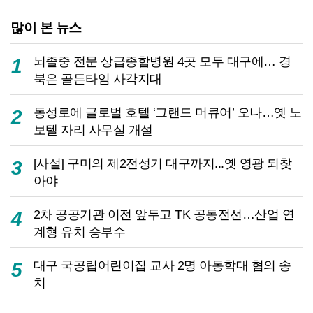
많이 본 뉴스
뇌졸중 전문 상급종합병원 4곳 모두 대구에… 경
1
북은 골든타임 사각지대
동성로에 글로벌 호텔 ‘그랜드 머큐어’ 오나…옛 노
2
보텔 자리 사무실 개설
[사설] 구미의 제2전성기 대구까지...옛 영광 되찾
3
아야
2차 공공기관 이전 앞두고 TK 공동전선…산업 연
4
계형 유치 승부수
대구 국공립어린이집 교사 2명 아동학대 혐의 송
5
치