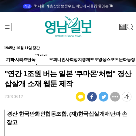
‘in서울’ 계층상승 보증수표 아닌데 서울行 줄잇는 TK
직설
1945년 10월 11일 창간
다양성
기획·시리즈
단독
오피니언
사회
정치
경제
포토
영상
스포츠
문화
동정
+
"연간 1조원 버는 일본 '쿠마몬'처럼" 경산
삽살개 소재 웹툰 제작
2023-06-12
경산 한국만화인협동조합, (재)한국삽살개재단과 손
잡고