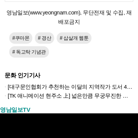
영남일보(www.yeongnam.com), 무단전재 및 수집, 재
배포금지
#쿠마몬
# 경산
# 삽살개 웹툰
# 독고탁 기념관
문화 인기기사
[대구문인협회가 추천하는 이달의 지역작가 도서 4권]
[TK 애니메이션 현주소 上] 넓은만큼 무궁무진한 이야기…경북은 ‘스토리 IP’의 원천
영남일보TV