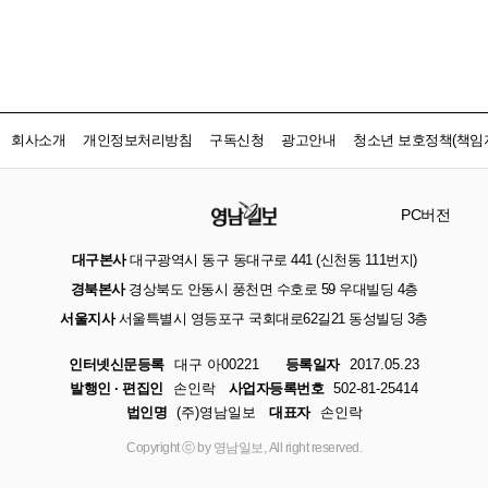
회사소개
개인정보처리방침
구독신청
광고안내
청소년 보호정책(책임자
PC버전
대구본사
대구광역시 동구 동대구로 441 (신천동 111번지)
경북본사
경상북도 안동시 풍천면 수호로 59 우대빌딩 4층
서울지사
서울특별시 영등포구 국회대로62길21 동성빌딩 3층
인터넷신문등록
대구 아00221
등록일자
2017.05.23
발행인 · 편집인
손인락
사업자등록번호
502-81-25414
법인명
(주)영남일보
대표자
손인락
Copyright ⓒ by 영남일보, All right reserved.