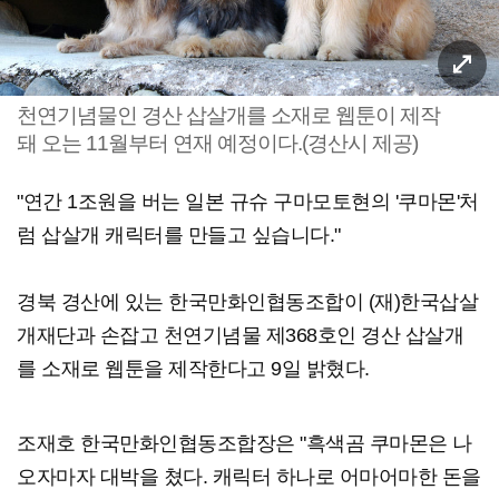
천연기념물인 경산 삽살개를 소재로 웹툰이 제작
돼 오는 11월부터 연재 예정이다.(경산시 제공)
"연간 1조원을 버는 일본 규슈 구마모토현의 '쿠마몬'처
럼 삽살개 캐릭터를 만들고 싶습니다."
경북 경산에 있는 한국만화인협동조합이 (재)한국삽살
개재단과 손잡고 천연기념물 제368호인 경산 삽살개
를 소재로 웹툰을 제작한다고 9일 밝혔다.
조재호 한국만화인협동조합장은 "흑색곰 쿠마몬은 나
오자마자 대박을 쳤다. 캐릭터 하나로 어마어마한 돈을