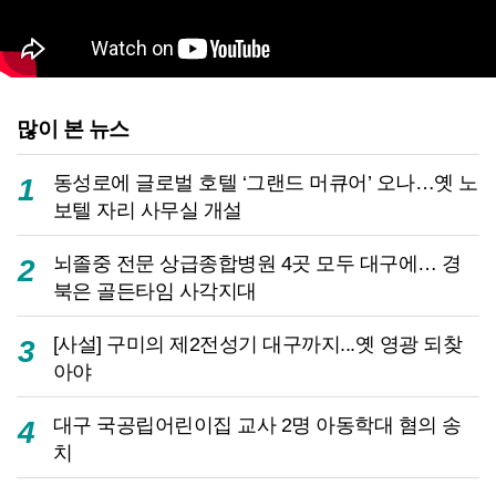
많이 본 뉴스
동성로에 글로벌 호텔 ‘그랜드 머큐어’ 오나…옛 노
1
보텔 자리 사무실 개설
뇌졸중 전문 상급종합병원 4곳 모두 대구에… 경
2
북은 골든타임 사각지대
[사설] 구미의 제2전성기 대구까지...옛 영광 되찾
3
아야
대구 국공립어린이집 교사 2명 아동학대 혐의 송
4
치