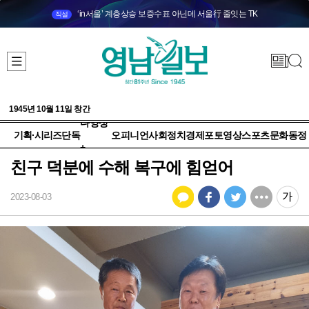
‘in서울’ 계층상승 보증수표 아닌데 서울行 줄잇는 TK
직설
1945년 10월 11일 창간
다양성
기획·시리즈
단독
오피니언
사회
정치
경제
포토
영상
스포츠
문화
동정
+
친구 덕분에 수해 복구에 힘얻어
2023-08-03