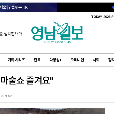
 서울行 줄잇는 TK
TODAY
2026년 
를 생각합니다
기획·시리즈
단독
다양성+
오피니언
사회
정
 마술쇼 즐겨요"
8-08 제10면