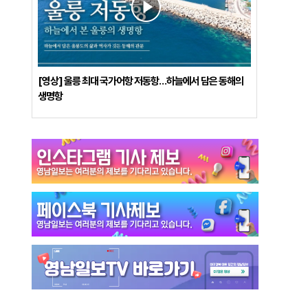
[영상] 울릉 최대 국가어항 저동항…하늘에서 담은 동해의
생명항