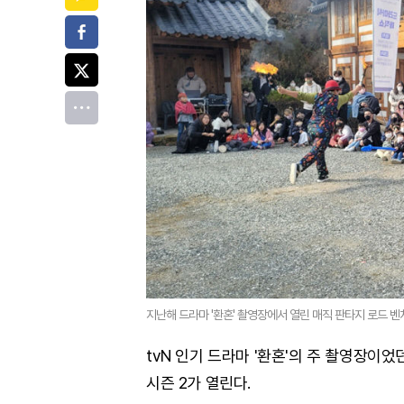
페이스북
트위터
전체
지난해 드라마 '환혼' 촬영장에서 열린 매직 판타지 로드 벤처
tvN 인기 드라마 '환혼'의 주 촬영장이
시즌 2가 열린다.