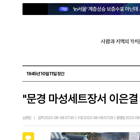
‘in서울’ 계층상승 보증수표 아닌데
직설
사람과 지역의 가치
1945년 10월 11일 창간
"문경 마성세트장서 이은결
남정현
|
입력 2023-08-08 07:30 | 수정 2023-08-08 07:29 | 발행일 2023-0
카카오톡