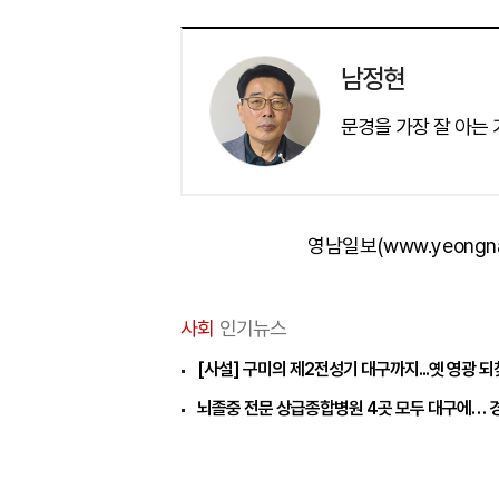
남정현
문경을 가장 잘 아는
영남일보(www.yeongn
사회
인기뉴스
[사설] 구미의 제2전성기 대구까지...옛 영광 
뇌졸중 전문 상급종합병원 4곳 모두 대구에… 