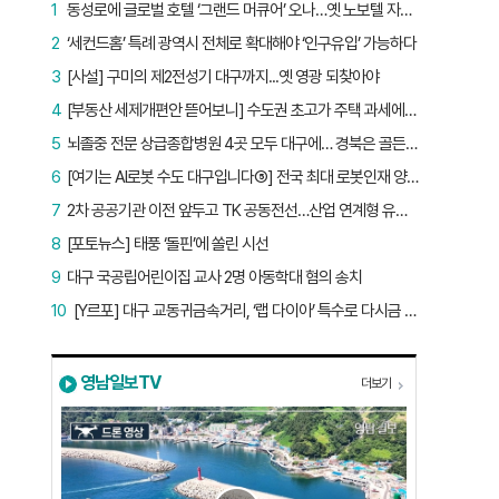
1
동성로에 글로벌 호텔 ‘그랜드 머큐어’ 오나…옛 노보텔 자리 사무실 개설
2
‘세컨드홈’ 특례 광역시 전체로 확대해야 ‘인구유입’ 가능하다
3
[사설] 구미의 제2전성기 대구까지...옛 영광 되찾아야
4
[부동산 세제개편안 뜯어보니] 수도권 초고가 주택 과세에만 초점…침체된 지방 부동산 대책은 없다
5
뇌졸중 전문 상급종합병원 4곳 모두 대구에… 경북은 골든타임 사각지대
6
[여기는 AI로봇 수도 대구입니다⑤] 전국 최대 로봇인재 양성소…“대구산업 맞춤형 교육과정 만들자”
7
2차 공공기관 이전 앞두고 TK 공동전선…산업 연계형 유치 승부수
8
[포토뉴스] 태풍 ‘돌핀’에 쏠린 시선
9
대구 국공립어린이집 교사 2명 아동학대 혐의 송치
10
[Y르포] 대구 교동귀금속거리, ‘랩 다이아’ 특수로 다시금 활기…“반짝 인기 의존 않는 지속 가능 성장 동력 마련해야”
영남일보TV
더보기