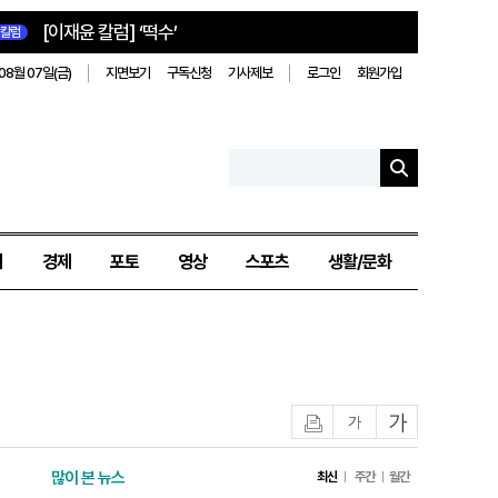
[이재윤 칼럼] ‘떡수’
칼럼
08월 07일(금)
지면보기
구독신청
기사제보
로그인
회원가입
치
경제
포토
영상
스포츠
생활/문화
인쇄
글자작게
글자크게
많이 본 뉴스
최신
주간
월간