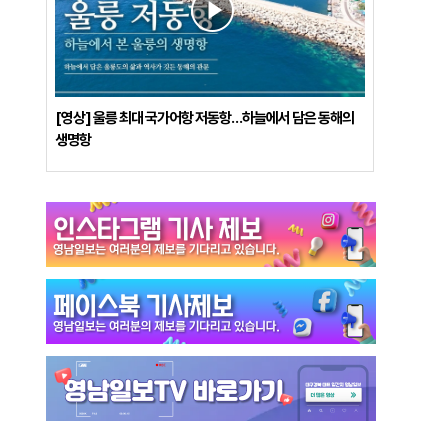
[영상] 울릉 최대 국가어항 저동항…하늘에서 담은 동해의
생명항