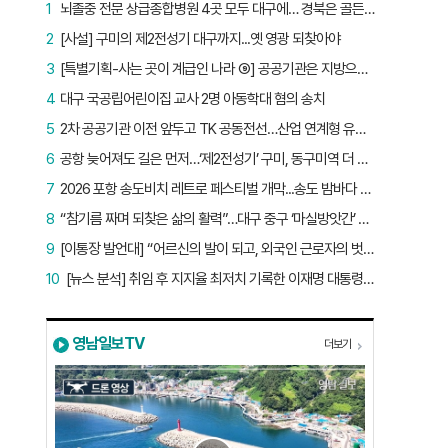
1
뇌졸중 전문 상급종합병원 4곳 모두 대구에… 경북은 골든타임 사각지대
2
[사설] 구미의 제2전성기 대구까지...옛 영광 되찾아야
3
[특별기획-사는 곳이 계급인 나라 ⑨] 공공기관은 지방으로 왔지만, 그들이 사는 곳은 서울이었다
4
대구 국공립어린이집 교사 2명 아동학대 혐의 송치
5
2차 공공기관 이전 앞두고 TK 공동전선…산업 연계형 유치 승부수
6
공항 늦어져도 길은 먼저…‘제2전성기’ 구미, 동구미역 더 절실
7
2026 포항 송도비치 레트로 페스티벌 개막...송도 밤바다 달군 레트로 열기
8
“참기름 짜며 되찾은 삶의 활력”…대구 중구 ‘마실방앗간’ 어르신들의 인생 2막
9
[이통장 발언대] “어르신의 발이 되고, 외국인 근로자의 벗이 되고”…박상철 이장의 ‘사람 농사’
10
[뉴스 분석] 취임 후 지지율 최저치 기록한 이재명 대통령…왜?
영남일보TV
더보기