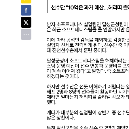
선수단 "10억은 과거 예산…허리띠 졸
페이스북
트위터
남자 소프트테니스 실업팀인 달성군청팀이 창
은 최근 소프트테니스팀을 올 연말까지만 
전체
이에 따라 공석인 감독을 제외하고 김경한 
실업자 신세로 전락하게 된다. 선수단 중 
돼 진천선수촌에서 훈련 중이다.
달성군청이 소프트테니스팀을 해체하려는 표
스팀 운영 예산이 선수 연봉과 운영비를 포함
이 계속 이어져 왔다"고 말했다. 즉 소트
하겠다는 것이다.
하지만 선수단은 선뜻 이해하기 어렵다는 입
태프 2명과 8명의 선수들이 활동하던 시기
제라면 얼마든지 허리띠를 졸라맬 각오가 돼
했다.
게다가 대부분의 실업팀이 상반기 중 선수단
않은 상황이다.
특히 달성군청은 소속 선수 중 2명의 계약