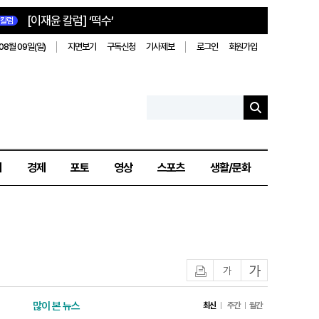
[이재윤 칼럼] ‘떡수’
칼럼
08월 09일(일)
지면보기
구독신청
기사제보
로그인
회원가입
치
경제
포토
영상
스포츠
생활/문화
인쇄
글자작게
글자크게
많이 본 뉴스
최신
주간
월간