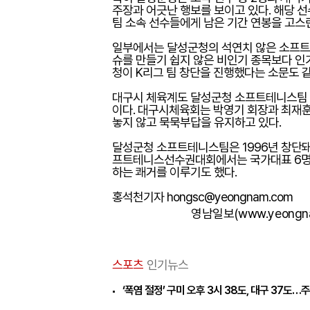
주장과 어긋난 행보를 보이고 있다. 해당 
팀 소속 선수들에게 남은 기간 연봉을 고스
일부에서는 달성군청의 석연치 않은 소프트테
슈를 만들기 쉽지 않은 비인기 종목보다 인
청이 K리그 팀 창단을 진행했다는 소문도 
대구시 체육계도 달성군청 소프트테니스팀 
이다. 대구시체육회는 박영기 회장과 최재훈
놓지 않고 묵묵부답을 유지하고 있다.
달성군청 소프트테니스팀은 1996년 창단돼
프트테니스선수권대회에서는 국가대표 6명 중
하는 쾌거를 이루기도 했다.
홍석천기자 hongsc@yeongnam.com
영남일보(www.yeongn
스포츠
인기뉴스
‘폭염 절정’ 구미 오후 3시 38도, 대구 37도…