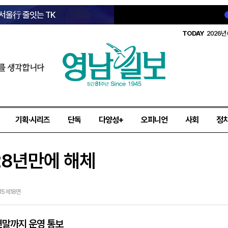
 서울行 줄잇는 TK
TODAY
2026년 
를 생각합니다
기획·시리즈
단독
다양성+
오피니언
사회
정
8년만에 해체
15 제18면
연말까지 운영 통보