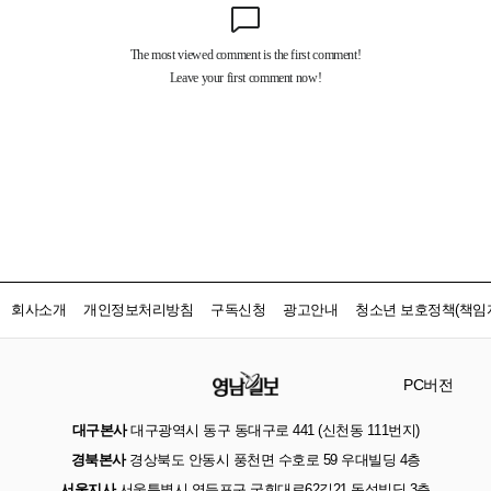
회사소개
개인정보처리방침
구독신청
광고안내
청소년 보호정책(책임자
PC버전
대구본사
대구광역시 동구 동대구로 441 (신천동 111번지)
경북본사
경상북도 안동시 풍천면 수호로 59 우대빌딩 4층
서울지사
서울특별시 영등포구 국회대로62길21 동성빌딩 3층