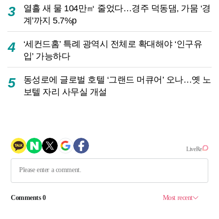
열흘 새 물 104만㎥ 줄었다…경주 덕동댐, 가뭄 ‘경
3
계’까지 5.7%p
‘세컨드홈’ 특례 광역시 전체로 확대해야 ‘인구유
4
입’ 가능하다
동성로에 글로벌 호텔 ‘그랜드 머큐어’ 오나…옛 노
5
보텔 자리 사무실 개설