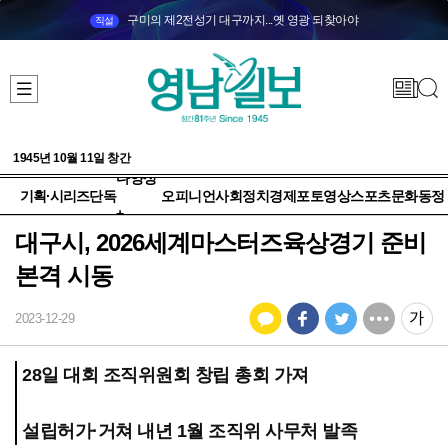
구미의 제2전성기 대구까지...옛 영광 되찾아야
직설
1945년 10월 11일 창간
다양성
기획·시리즈
단독
오피니언
사회
정치
경제
포토
영상
스포츠
문화
동정
+
대구시, 2026세계마스터즈육상경기 준비
본격 시동
2023-12-29
28일 대회 조직위원회 창립 총회 가져
설립허가·거쳐 내년 1월 조직위 사무처 발족