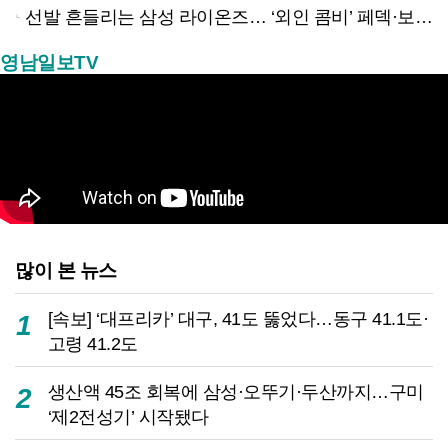
선발 흔들리는 삼성 라이온즈… ‘외인 콤비’ 페덱·보스 반등 절실
영남일보TV
많이 본 뉴스
[속보] ‘대프리카’ 대구, 41도 뚫었다…동구 41.1도·
1
고령 41.2도
생산액 45조 회복에 삼성·오뚜기·두산까지…구미
2
‘제2전성기’ 시작됐다