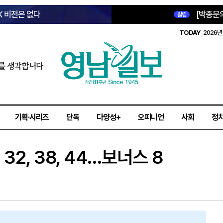
K 비전은 없다
[박종문
칼럼
TODAY
2026년 
를 생각합니다
기획·시리즈
단독
다양성+
오피니언
사회
정
1, 32, 38, 44…보너스 8