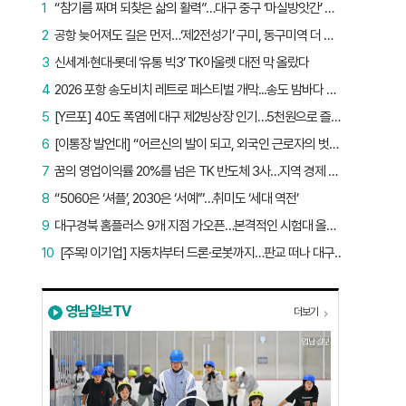
1
“참기름 짜며 되찾은 삶의 활력”…대구 중구 ‘마실방앗간’ 어르신들의 인생 2막
2
공항 늦어져도 길은 먼저…‘제2전성기’ 구미, 동구미역 더 절실
3
신세계·현대·롯데 ‘유통 빅3’ TK아울렛 대전 막 올랐다
4
2026 포항 송도비치 레트로 페스티벌 개막...송도 밤바다 달군 레트로 열기
5
[Y르포] 40도 폭염에 대구 제2빙상장 인기…5천원으로 즐기는 ‘피서’
6
[이통장 발언대] “어르신의 발이 되고, 외국인 근로자의 벗이 되고”…박상철 이장의 ‘사람 농사’
7
꿈의 영업이익률 20%를 넘은 TK 반도체 3사…지역 경제 생태계 바꾸나
8
“5060은 ‘셔플’, 2030은 ‘서예’”…취미도 ‘세대 역전’
9
대구경북 홈플러스 9개 지점 가오픈…본격적인 시험대 올랐다
10
[주목! 이기업] 자동차부터 드론·로봇까지…판교 떠나 대구 온 ‘괴물 스타트업’
영남일보TV
더보기