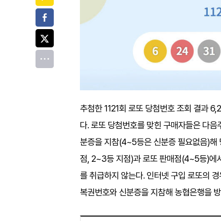
페이스북
트위터
전체
추첨한 1121회 로또 당첨번호 조회 결과 6,2
다. 로또 당첨번호를 맞힌 구매자들은 다음주
분증을 지참(4~5등은 신분증 필요없음)해 
점, 2~3등 지점)과 로또 판매점(4~5등
를 취급하지 않는다. 인터넷 구입 로또의 
복권번호와 신분증을 지참해 농협은행을 방