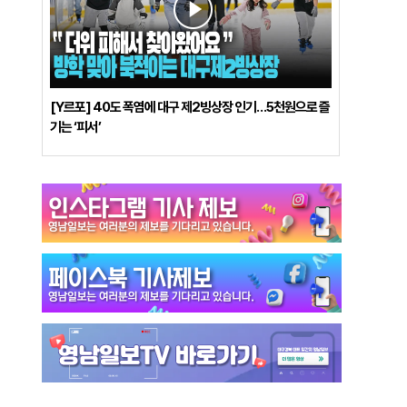
[Y르포] 40도 폭염에 대구 제2빙상장 인기…5천원으로 즐
기는 ‘피서’