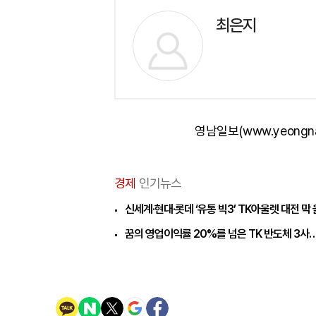
최은지
영남일보(www.yeongn
경제
인기뉴스
신세계·현대·롯데 ‘유통 빅3’ TK아울렛 대전 막
꿈의 영업이익률 20%를 넘은 TK 반도체 3사