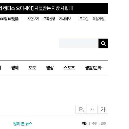
의 캠퍼스 오디세이] 차별받는 지방 사립대
08월 10일(월)
지면보기
구독신청
기사제보
로그인
회원가입
치
경제
포토
영상
스포츠
생활/문화
인쇄
글자작게
글자크게
많이 본 뉴스
최신
주간
월간