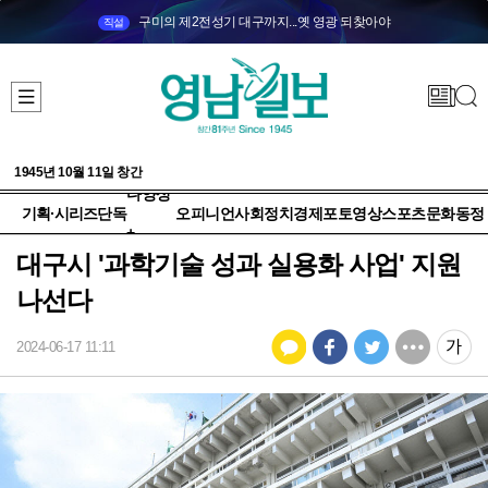
구미의 제2전성기 대구까지...옛 영광 되찾아야
직설
1945년 10월 11일 창간
다양성
기획·시리즈
단독
오피니언
사회
정치
경제
포토
영상
스포츠
문화
동정
+
대구시 '과학기술 성과 실용화 사업' 지원
나선다
2024-06-17 11:11