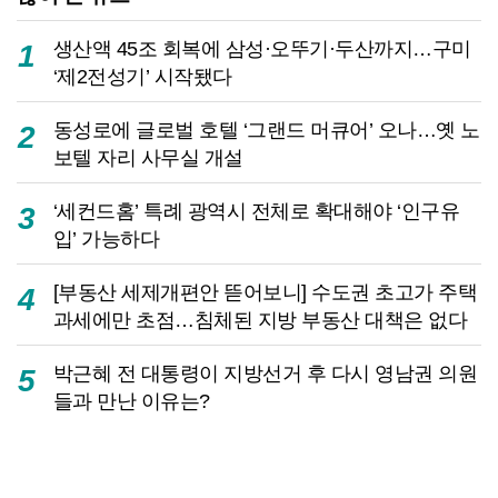
생산액 45조 회복에 삼성·오뚜기·두산까지…구미
1
‘제2전성기’ 시작됐다
동성로에 글로벌 호텔 ‘그랜드 머큐어’ 오나…옛 노
2
보텔 자리 사무실 개설
‘세컨드홈’ 특례 광역시 전체로 확대해야 ‘인구유
3
입’ 가능하다
[부동산 세제개편안 뜯어보니] 수도권 초고가 주택
4
과세에만 초점…침체된 지방 부동산 대책은 없다
박근혜 전 대통령이 지방선거 후 다시 영남권 의원
5
들과 만난 이유는?