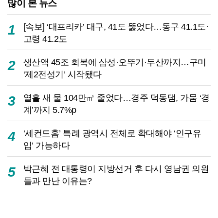
많이 본 뉴스
[속보] ‘대프리카’ 대구, 41도 뚫었다…동구 41.1도·
1
고령 41.2도
생산액 45조 회복에 삼성·오뚜기·두산까지…구미
2
‘제2전성기’ 시작됐다
열흘 새 물 104만㎥ 줄었다…경주 덕동댐, 가뭄 ‘경
3
계’까지 5.7%p
‘세컨드홈’ 특례 광역시 전체로 확대해야 ‘인구유
4
입’ 가능하다
박근혜 전 대통령이 지방선거 후 다시 영남권 의원
5
들과 만난 이유는?