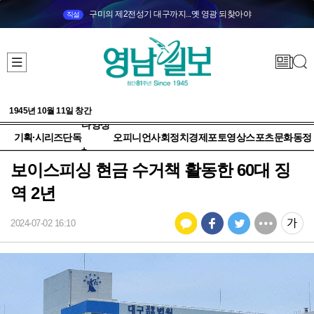
구미의 제2전성기 대구까지...옛 영광 되찾아야
직설
1945년 10월 11일 창간
다양성
기획·시리즈
단독
오피니언
사회
정치
경제
포토
영상
스포츠
문화
동정
+
보이스피싱 현금 수거책 활동한 60대 징
역 2년
2024-07-02 16:10