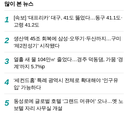
많이 본 뉴스
[속보] ‘대프리카’ 대구, 41도 뚫었다…동구 41.1도·
1
고령 41.2도
생산액 45조 회복에 삼성·오뚜기·두산까지…구미
2
‘제2전성기’ 시작됐다
열흘 새 물 104만㎥ 줄었다…경주 덕동댐, 가뭄 ‘경
3
계’까지 5.7%p
‘세컨드홈’ 특례 광역시 전체로 확대해야 ‘인구유
4
입’ 가능하다
동성로에 글로벌 호텔 ‘그랜드 머큐어’ 오나…옛 노
5
보텔 자리 사무실 개설