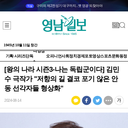
구미의 제2전성기 대구까지...옛 영광 되찾아야
직설
1945년 10월 11일 창간
다양성
기획·시리즈
단독
오피니언
사회
정치
경제
포토
영상
스포츠
문화
동정
+
[왕의 나라 시즌3-나는 독립군이다] 김민
수 극작가 "저항의 길 결코 포기 않은 안
동 선각자들 형상화"
2024-08-14