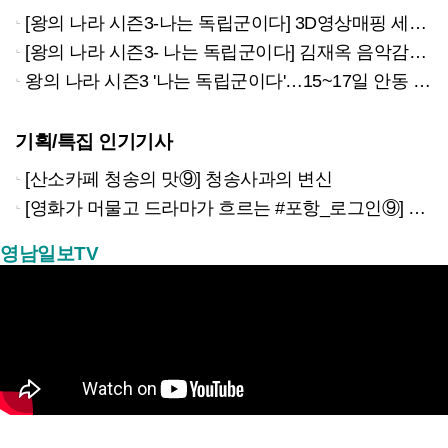
[왕의 나라 시즌3-나는 독립군이다] 3D영상매핑 세바스티앙 "현대적 감성 감각 첨가해 한국의 전통미 재구성"
[왕의 나라 시즌3- 나는 독립군이다] 김재옥 음악감독 "독립 의지를 선율로…깊은 감동 울림주고자 노력"
왕의 나라 시즌3 '나는 독립군이다'…15~17일 안동 탈춤축제장서 공연
기획/특집 인기기사
[산소카페 청송의 맛⑨] 청송사과의 변신
[영화가 머물고 드라마가 흐르는 #포항_로그인⑨] 하루 끝의 조용한 여운을 느끼고 싶을 때 ‘월포역’
영남일보TV