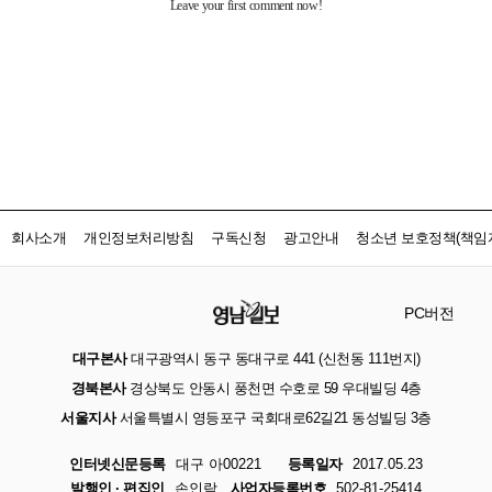
회사소개
개인정보처리방침
구독신청
광고안내
청소년 보호정책(책임자
PC버전
대구본사
대구광역시 동구 동대구로 441 (신천동 111번지)
경북본사
경상북도 안동시 풍천면 수호로 59 우대빌딩 4층
서울지사
서울특별시 영등포구 국회대로62길21 동성빌딩 3층
인터넷신문등록
대구 아00221
등록일자
2017.05.23
발행인 · 편집인
손인락
사업자등록번호
502-81-25414