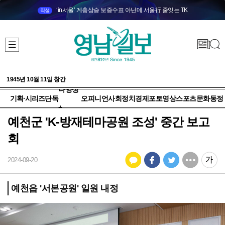
‘in서울’ 계층상승 보증수표 아닌데 서울行 줄잇는 TK
직설
1945년 10월 11일 창간
다양성
기획·시리즈
단독
오피니언
사회
정치
경제
포토
영상
스포츠
문화
동정
+
예천군 'K-방재테마공원 조성' 중간 보고
회
2024-09-20
예천읍 '서본공원' 일원 내정