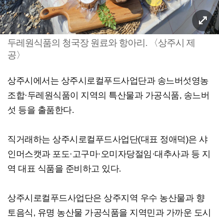
두레원식품의 청국장 원료와 항아리. 〈상주시 제
공〉
상주시에서는 상주시로컬푸드사업단과 송느버섯영농
조합·두레원식품이 지역의 특산물과 가공식품, 송느버
섯 등을 출품한다.
직거래하는 상주시로컬푸드사업단(대표 정애덕)은 샤
인머스캣과 포도·고구마·오미자당절임·대추사과 등 지
역 대표 식품을 준비하고 있다.
상주시로컬푸드사업단은 상주지역 우수 농산물과 향
토음식, 유명 농산물 가공식품을 지역민과 가까운 도시