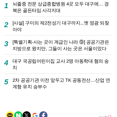
뇌졸중 전문 상급종합병원 4곳 모두 대구에… 경
1
북은 골든타임 사각지대
[사설] 구미의 제2전성기 대구까지...옛 영광 되찾
2
아야
[특별기획-사는 곳이 계급인 나라 ⑨] 공공기관은
3
지방으로 왔지만, 그들이 사는 곳은 서울이었다
대구 국공립어린이집 교사 2명 아동학대 혐의 송
4
치
2차 공공기관 이전 앞두고 TK 공동전선…산업 연
5
계형 유치 승부수