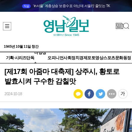
‘in서울’ 계층상승 보증수표 아닌데 서울行 줄잇는 TK
직설
1945년 10월 11일 창간
다양성
기획·시리즈
단독
오피니언
사회
정치
경제
포토
영상
스포츠
문화
동정
+
[제17회 아줌마 대축제] 상주시, 황토로
발효시켜 구수한 감칠맛
2024-10-18