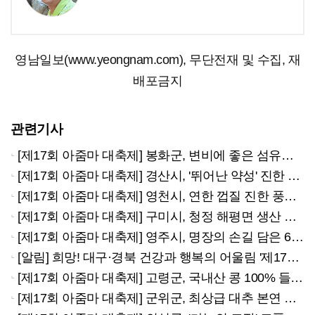
영남일보(www.yeongnam.com), 무단전재 및 수집, 재
배포금지
관련기사
[제17회 아줌마 대축제] 봉화군, 변비에 좋은 섬유질왕 푸룬 '첫선'
[제17회 아줌마 대축제] 경산시, '뛰어난 약성' 진한 도라지엑기스
[제17회 아줌마 대축제] 영천시, 연한 껍질 진한 풍미 샤인머스캣
[제17회 아줌마 대축제] 구미시, 청정 해평면 생산 고품질 꿀·호두
[제17회 아줌마 대축제] 영주시, 명장의 손길 담은 6년근 풍기인삼
[알림] 희망! 대구·경북 건강과 행복의 어울림 '제17회 아줌마大축제'
[제17회 아줌마 대축제] 고령군, 국내산 콩 100% 들어간 전통 장류
[제17회 아줌마 대축제] 군위군, 최상급 대추 본연 맛·영양 그대로