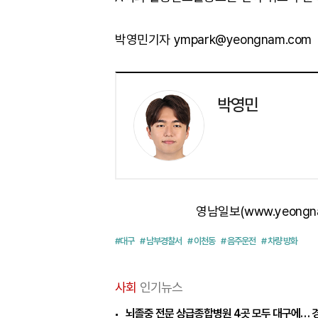
박영민기자 ympark@yeongnam.com
박영민
영남일보(www.yeongn
#대구
# 남부경찰서
# 이천동
# 음주운전
# 차량 방화
사회
인기뉴스
뇌졸중 전문 상급종합병원 4곳 모두 대구에… 