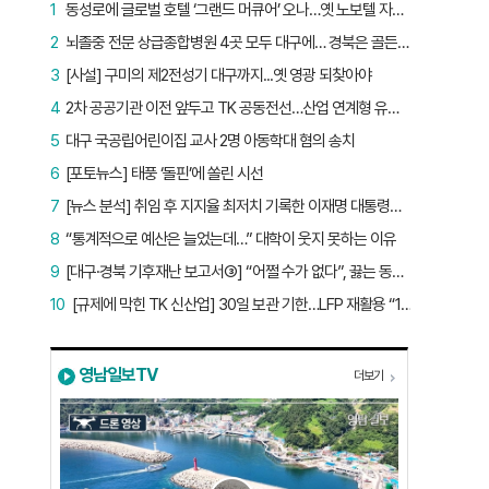
1
동성로에 글로벌 호텔 ‘그랜드 머큐어’ 오나…옛 노보텔 자리 사무실 개설
2
뇌졸중 전문 상급종합병원 4곳 모두 대구에… 경북은 골든타임 사각지대
3
[사설] 구미의 제2전성기 대구까지...옛 영광 되찾아야
4
2차 공공기관 이전 앞두고 TK 공동전선…산업 연계형 유치 승부수
5
대구 국공립어린이집 교사 2명 아동학대 혐의 송치
6
[포토뉴스] 태풍 ‘돌핀’에 쏠린 시선
7
[뉴스 분석] 취임 후 지지율 최저치 기록한 이재명 대통령…왜?
8
“통계적으로 예산은 늘었는데…” 대학이 웃지 못하는 이유
9
[대구·경북 기후재난 보고서③] “어쩔 수가 없다”, 끓는 동해…‘절멸 위기’ 경북 수산업
10
[규제에 막힌 TK 신산업] 30일 보관 기한…LFP 재활용 “180일로 늘려야”
영남일보TV
더보기