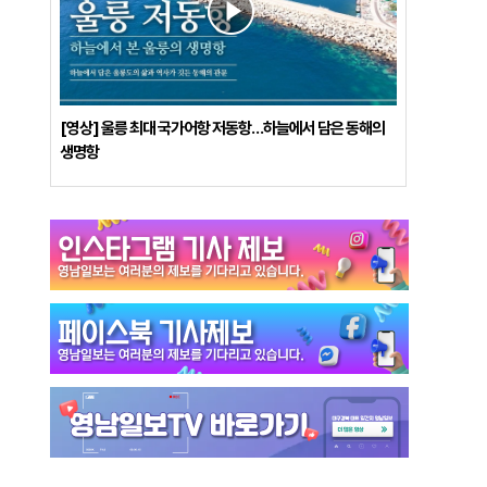
[영상] 울릉 최대 국가어항 저동항…하늘에서 담은 동해의
생명항