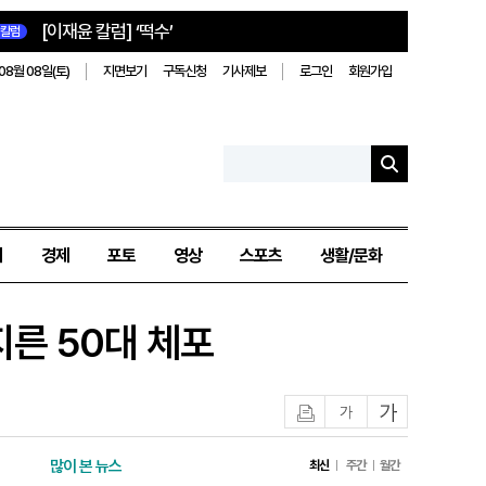
[이재윤 칼럼] ‘떡수’
칼럼
08월 08일(토)
지면보기
구독신청
기사제보
로그인
회원가입
치
경제
포토
영상
스포츠
생활/문화
지른 50대 체포
인쇄
글자작게
글자크게
많이 본 뉴스
최신
주간
월간