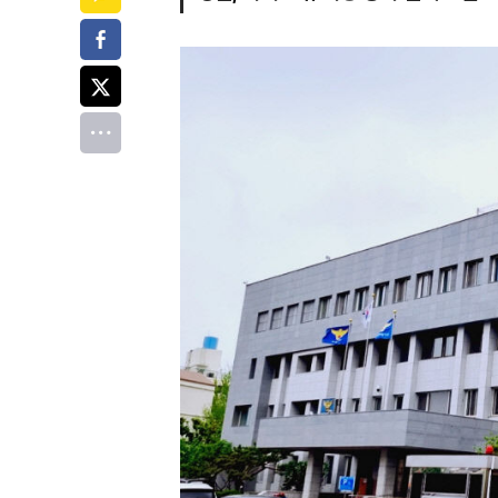
페이스북
트위터
전체