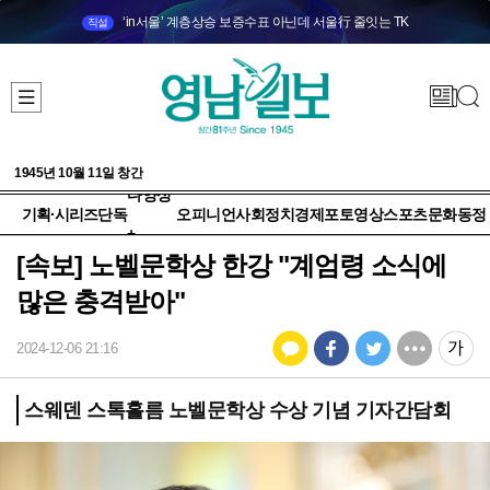
‘in서울’ 계층상승 보증수표 아닌데 서울行 줄잇는 TK
직설
1945년 10월 11일 창간
다양성
기획·시리즈
단독
오피니언
사회
정치
경제
포토
영상
스포츠
문화
동정
+
[속보] 노벨문학상 한강 "계엄령 소식에
많은 충격받아"
2024-12-06 21:16
스웨덴 스톡홀름 노벨문학상 수상 기념 기자간담회