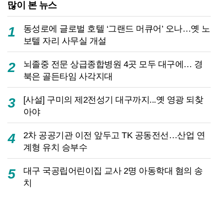
많이 본 뉴스
동성로에 글로벌 호텔 ‘그랜드 머큐어’ 오나…옛 노
1
보텔 자리 사무실 개설
뇌졸중 전문 상급종합병원 4곳 모두 대구에… 경
2
북은 골든타임 사각지대
[사설] 구미의 제2전성기 대구까지...옛 영광 되찾
3
아야
2차 공공기관 이전 앞두고 TK 공동전선…산업 연
4
계형 유치 승부수
대구 국공립어린이집 교사 2명 아동학대 혐의 송
5
치