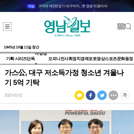
구미의 제2전성기 대구까지...옛 영광 되찾아야
직설
1945년 10월 11일 창간
다양성
기획·시리즈
단독
오피니언
사회
정치
경제
포토
영상
스포츠
문화
동정
+
가스公, 대구 저소득가정 청소년 겨울나
기 5억 기탁
2025-01-02