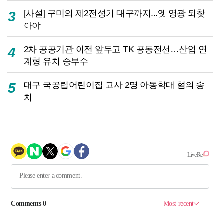
[사설] 구미의 제2전성기 대구까지...옛 영광 되찾
3
아야
2차 공공기관 이전 앞두고 TK 공동전선…산업 연
4
계형 유치 승부수
대구 국공립어린이집 교사 2명 아동학대 혐의 송
5
치