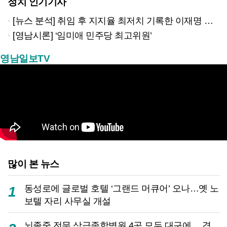
정치 인기기사
[뉴스 분석] 취임 후 지지율 최저치 기록한 이재명 대통령…왜?
[영남시론] ‘임미애 민주당 최고위원’
영남일보TV
많이 본 뉴스
동성로에 글로벌 호텔 ‘그랜드 머큐어’ 오나…옛 노
1
보텔 자리 사무실 개설
뇌졸중 전문 상급종합병원 4곳 모두 대구에… 경