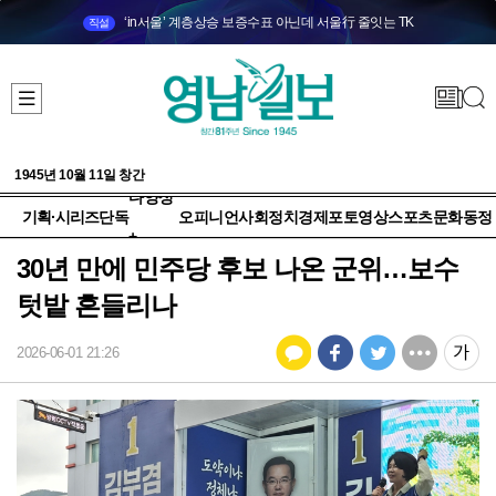
‘in서울’ 계층상승 보증수표 아닌데 서울行 줄잇는 TK
직설
1945년 10월 11일 창간
다양성
기획·시리즈
단독
오피니언
사회
정치
경제
포토
영상
스포츠
문화
동정
+
30년 만에 민주당 후보 나온 군위…보수
텃밭 흔들리나
2026-06-01 21:26