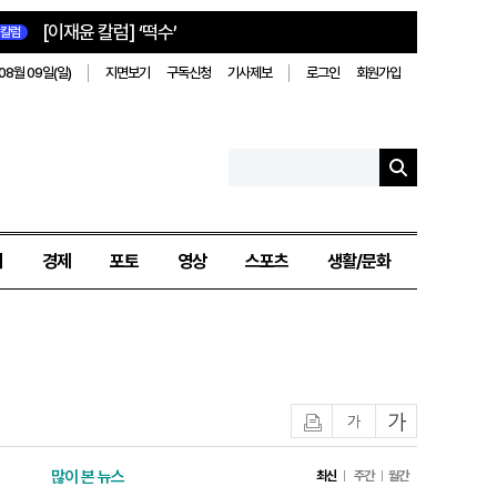
[이재윤 칼럼] ‘떡수’
칼럼
08월 09일(일)
지면보기
구독신청
기사제보
로그인
회원가입
치
경제
포토
영상
스포츠
생활/문화
인쇄
글자작게
글자크게
많이 본 뉴스
최신
주간
월간