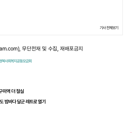
기사 전체보기
am.com), 무단전재 및 수집, 재배포금지
 경북사회복지공동모금회
구미역 더 절실
송도 밤바다 달군 레트로 열기