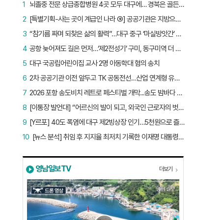
1
뇌졸중 전문 상급종합병원 4곳 모두 대구에… 경북은 골든타임 사각지대
2
[특별기획-사는 곳이 계급인 나라 ⑨] 공공기관은 지방으로 왔지만, 그들이 사는 곳은 서울이었다
3
“참기름 짜며 되찾은 삶의 활력”…대구 중구 ‘마실방앗간’ 어르신들의 인생 2막
4
공항 늦어져도 길은 먼저…‘제2전성기’ 구미, 동구미역 더 절실
5
대구 국공립어린이집 교사 2명 아동학대 혐의 송치
6
2차 공공기관 이전 앞두고 TK 공동전선…산업 연계형 유치 승부수
7
2026 포항 송도비치 레트로 페스티벌 개막...송도 밤바다 달군 레트로 열기
8
[이통장 발언대] “어르신의 발이 되고, 외국인 근로자의 벗이 되고”…박상철 이장의 ‘사람 농사’
9
[Y르포] 40도 폭염에 대구 제2빙상장 인기…5천원으로 즐기는 ‘피서’
10
[뉴스 분석] 취임 후 지지율 최저치 기록한 이재명 대통령…왜?
영남일보TV
더보기