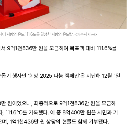
어 사랑의 온도 111.6도를 달성한 사랑의 온도탑. <영주시 제공>
에서 9억1천836만 원을 모금하며 목표액 대비 111.6%를
행사인 '희망 2025 나눔 캠페인'은 지난해 12월 1일
0만 원이었으나, 최종적으로 9억1천836만 원을 모금하
 111.6℃를 기록했다. 이 중 8억400만 원은 시민과 기
며, 1억1천436만 원 상당의 현물도 함께 기부됐다.