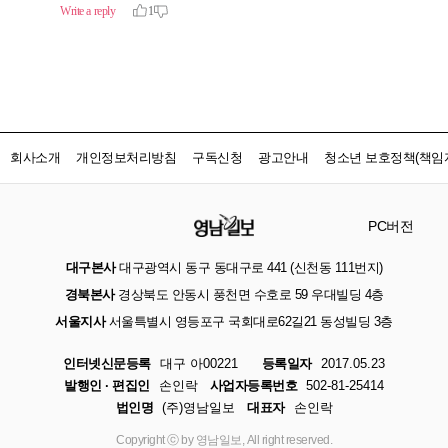
회사소개
개인정보처리방침
구독신청
광고안내
청소년 보호정책(책임자
PC버전
대구본사
대구광역시 동구 동대구로 441 (신천동 111번지)
경북본사
경상북도 안동시 풍천면 수호로 59 우대빌딩 4층
서울지사
서울특별시 영등포구 국회대로62길21 동성빌딩 3층
인터넷신문등록
대구 아00221
등록일자
2017.05.23
발행인 · 편집인
손인락
사업자등록번호
502-81-25414
법인명
(주)영남일보
대표자
손인락
Copyright ⓒ by 영남일보, All right reserved.