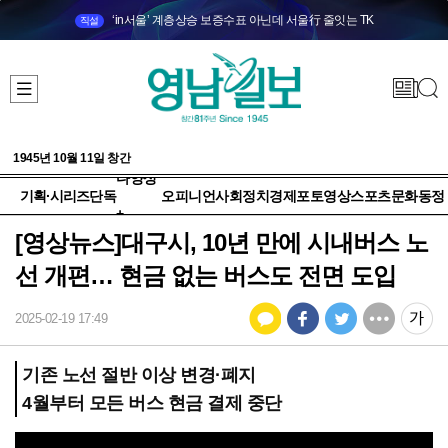
‘in서울’ 계층상승 보증수표 아닌데 서울行 줄잇는 TK
직설
1945년 10월 11일 창간
다양성
기획·시리즈
단독
오피니언
사회
정치
경제
포토
영상
스포츠
문화
동정
+
[영상뉴스]대구시, 10년 만에 시내버스 노
선 개편… 현금 없는 버스도 전면 도입
2025-02-19 17:49
기존 노선 절반 이상 변경·폐지
4월부터 모든 버스 현금 결제 중단