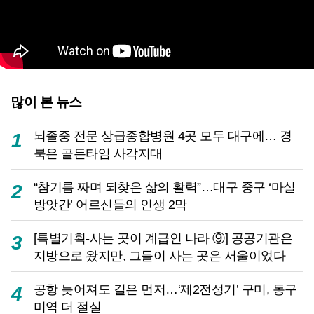
많이 본 뉴스
뇌졸중 전문 상급종합병원 4곳 모두 대구에… 경
1
북은 골든타임 사각지대
“참기름 짜며 되찾은 삶의 활력”…대구 중구 ‘마실
2
방앗간’ 어르신들의 인생 2막
[특별기획-사는 곳이 계급인 나라 ⑨] 공공기관은
3
지방으로 왔지만, 그들이 사는 곳은 서울이었다
공항 늦어져도 길은 먼저…‘제2전성기’ 구미, 동구
4
미역 더 절실