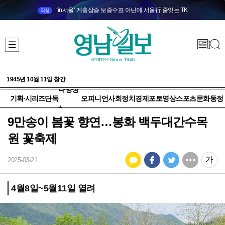
‘in서울’ 계층상승 보증수표 아닌데 서울行 줄잇는 TK
직설
1945년 10월 11일 창간
다양성
기획·시리즈
단독
오피니언
사회
정치
경제
포토
영상
스포츠
문화
동정
+
9만송이 봄꽃 향연…봉화 백두대간수목
원 꽃축제
2025-03-21
4월8일~5월11일 열려