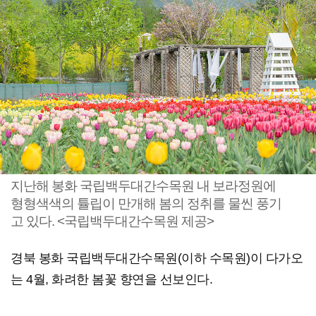
지난해 봉화 국립백두대간수목원 내 보라정원에
형형색색의 튤립이 만개해 봄의 정취를 물씬 풍기
고 있다. <국립백두대간수목원 제공>
경북 봉화 국립백두대간수목원(이하 수목원)이 다가오
는 4월, 화려한 봄꽃 향연을 선보인다.